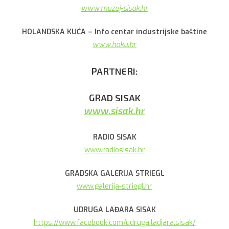
www.muzej-sisak.hr
HOLANDSKA KUĆA – Info centar industrijske baštine
www.hoku.hr
PARTNERI:
GRAD SISAK
www.sisak.hr
RADIO SISAK
www.radiosisak.hr
GRADSKA GALERIJA STRIEGL
www.galerija-striegl.hr
UDRUGA LAĐARA SISAK
https://www.facebook.com/udruga.ladjara.sisak/