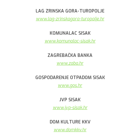
LAG ZRINSKA GORA-TUROPOLJE
www.lag-zrinskagora-turopolje.hr
KOMUNALAC SISAK
www.komunalac-sisak.hr
ZAGREBAČKA BANKA
www.zaba.hr
GOSPODARENJE OTPADOM SISAK
www.gos.hr
JVP SISAK
www.jvp-sisak.hr
DOM KULTURE KKV
www.domkkv.hr