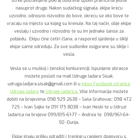
utrke postavljene pokraj usidrene splavi pramcima jedna
nasuprot druge. Nakon sudačkog signala, ekipe kreću
uzvodno, odnosno nizvodno do bove, okreću se oko bove te
vraćaju na mjesto sa kojeg su krenule. Na taj način, obje ekipe
veslaju i uzvodno i nizvodno te su im jednake šanse za
pobjedu. Ekipu čine četiri člana, a raspored sjedenja u šiklji
ekipe same određuju. Za sve sudionike osigurane su šiklje i
vesla.
Vesla se u muškoj i ženskoj konkurenciji. Ispunjene obrasce
možete poslati na mail Udruge lađara Sisak,
udruga.ladjara.sisak@gmail.com ili u
inbox Facebook stranice
Udruga lađara
te
Udruge lađarica.
Više informacija možete
dobiti na brojevima: 098 929 2638 – Saša Grahovac; 098 472
725 – Ivan Sajko te 091 175 8038 – Ivan Heski te u Udruzi
lađarica na brojeve 099/815-61-77 – Andrea te 098/961-64-
50 -Dunja.
Ekipe imaju priliku odraditi i trening u ranijem dogovoru s