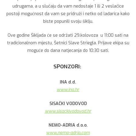
udrugama, a u slučaju da vam nedostaje 1 ili 2 veslačice
postoji mogućnost da vam se pridruži i netko od lađarica kako
biste popunili svoju šiklju.
Ove godine Šikljada će se održati 29.kolovoza u 11:00 sati na
tradicionalnom mjestu, Šetnici Slave Striegla. Prijave ekipa su
moguće do dana natjecanja do 10:30 sati.
SPONZORI:
INA d.d.
www.ina.hr
SISAČKI VODOVOD
www.sisackivodovod.hr
NEMO-ADRIA d.o.o.
www.nemo-adria.com