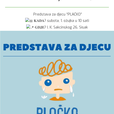
Predstava za djecu “PLAČKO”
𝐊𝐀𝐃𝐀? subota, 1. ožujka u 10 sati
𝐆𝐃𝐉𝐄? I. K. Sakcinskog 26, Sisak