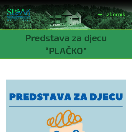
Izbornik
Preskoči
Predstava za djecu
na
sadržaj
“PLAČKO”