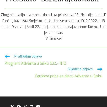
Zbog nepovoljnih vremenskih prilika predstava “Božićni djedomobil”
Dječjeg kazališta Smješko, održati će se u subotu, 10.12.2022. u 18
sati u Osnovnoj školi 22.lipanj, umjesto na najavljenom Korzu. Ulaz
je slobodan.
Vidimo se!
Pročitaj
Prethodna objava
više
Program Adventa u Sisku 5.12.- 11.12.
članaka
Slijedeća objava
Čarobna priča za djecu Adventa u Sisku