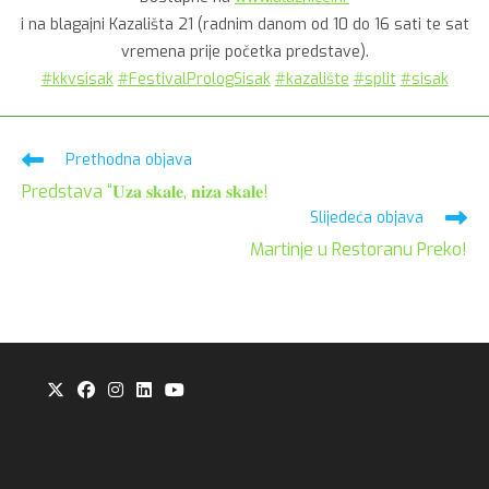
i na blagajni Kazališta 21 (radnim danom od 10 do 16 sati te sat
vremena prije početka predstave).
#kkvsisak
#FestivalPrologSisak
#kazalište
#split
#sisak
Pročitaj
Prethodna objava
više
Predstava “𝐔𝐳𝐚 𝐬𝐤𝐚𝐥𝐞, 𝐧𝐢𝐳𝐚 𝐬𝐤𝐚𝐥𝐞!
članaka
Slijedeća objava
Martinje u Restoranu Preko!