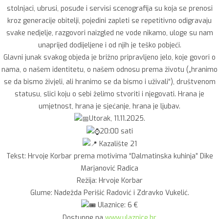
stolnjaci, ubrusi, posuđe i servisi scenografija su koja se prenosi
kroz generacije obitelji, pojedini zapleti se repetitivno odigravaju
svake nedjelje, razgovori naizgled ne vode nikamo, uloge su nam
unaprijed dodijeljene i od njih je teško pobjeći.
Glavni junak svakog objeda je brižno pripravljeno jelo, koje govori o
nama, o našem identitetu, o našem odnosu prema životu („hranimo
se da bismo živjeli, ali hranimo se da bismo i uživali“), društvenom
statusu, slici koju o sebi želimo stvoriti i njegovati. Hrana je
umjetnost, hrana je sjećanje, hrana je ljubav.
Utorak, 11.11.2025.
20:00 sati
Kazalište 21
Tekst: Hrvoje Korbar prema motivima “Dalmatinska kuhinja” Dike
Marjanović Radica
Režija: Hrvoje Korbar
Glume: Nadežda Perišić Radović i Zdravko Vukelić.
Ulaznice: 6 €
Dostupne na
www.ulaznice.hr