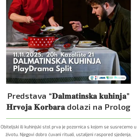
Predstava “𝐃𝐚𝐥𝐦𝐚𝐭𝐢𝐧𝐬𝐤𝐚 𝐤𝐮𝐡𝐢𝐧𝐣𝐚”
𝐇𝐫𝐯𝐨𝐣𝐚 𝐊𝐨𝐫𝐛𝐚𝐫𝐚 dolazi na Prolog
Obiteljski ili kuhinjski stol prva je pozornica s kojom se susrećemo u
životu. Njegovi dobro čuvani rituali, ustaljeni raspored sjedenja,