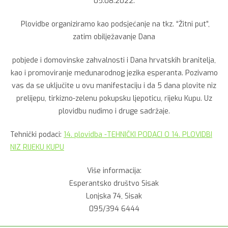
05.08.2022.
Plovidbe organiziramo kao podsjećanje na tkz. “Žitni put”,
zatim obilježavanje Dana
pobjede i domovinske zahvalnosti i Dana hrvatskih branitelja,
kao i promoviranje međunarodnog jezika esperanta. Pozivamo
vas da se uključite u ovu manifestaciju i da 5 dana plovite niz
prelijepu, tirkizno-zelenu pokupsku ljepoticu, rijeku Kupu. Uz
plovidbu nudimo i druge sadržaje.
Tehnički podaci:
14. plovidba -TEHNIČKI PODACI O 14. PLOVIDBI
NIZ RIJEKU KUPU
Više informacija:
Esperantsko društvo Sisak
Lonjska 74, Sisak
095/394 6444