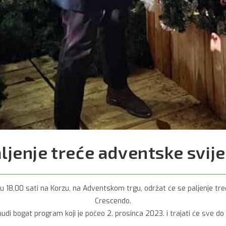
ljenje treće adventske svij
u 18,00 sati na Korzu, na Adventskom trgu, održat će se paljenje tr
Crescendo.
udi bogat program koji je počeo 2. prosinca 2023. i trajati će sve do 