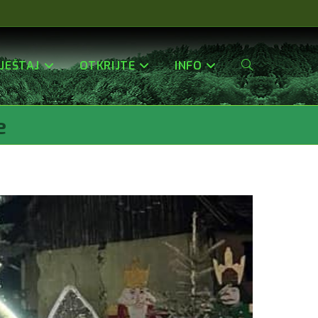
JEŠTAJ
OTKRIJTE
INFO
Uključi/isključi
e
Pretragu
Web-
Stranice