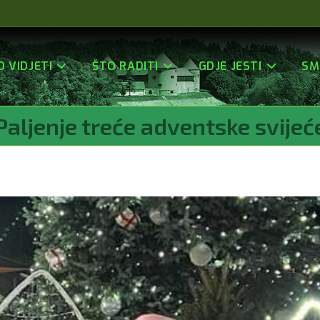
O VIDJETI
ŠTO RADITI
GDJE JESTI
SM
Paljenje treće adventske svijeć