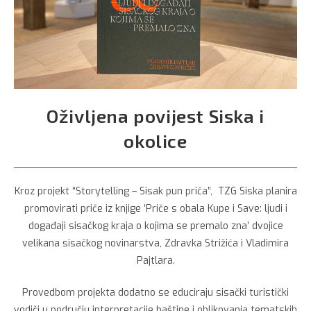
Oživljena povijest Siska i
okolice
Kroz projekt “Storytelling – Sisak pun priča”, TZG Siska planira
promovirati priče iz knjige ‘Priče s obala Kupe i Save: ljudi i
događaji sisačkog kraja o kojima se premalo zna’ dvojice
velikana sisačkog novinarstva, Zdravka Strižića i Vladimira
Pajtlara.
Provedbom projekta dodatno se educiraju sisački turistički
vodiči u području interpretacije baštine i oblikovanja tematskih