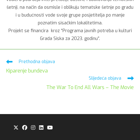
šetnji, na način da osmisle i oblikuju tematske šetnje po gradu
i u budućnosti vode svoje grupe posjetitelja po manje
poznatim sisačkim lokalitetima.
Projekt se financira kroz “Programa javnih potreba u kulturi
Grada Siska za 2023. godinu”.
Pročitaj
Prethodna objava
više
Kiparenje bundeva
članaka
Slijedeća objava
The War To End All Wars – The Movie