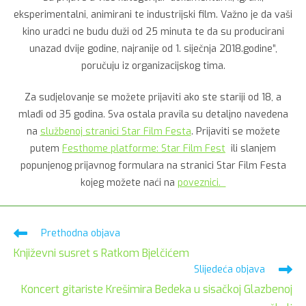
eksperimentalni, animirani te industrijski film. Važno je da vaši
kino uradci ne budu duži od 25 minuta te da su producirani
unazad dvije godine, najranije od 1. siječnja 2018.godine”,
poručuju iz organizacijskog tima.
Za sudjelovanje se možete prijaviti ako ste stariji od 18, a
mlađi od 35 godina. Sva ostala pravila su detaljno navedena
na
službenoj stranici Star Film Festa
. Prijaviti se možete
putem
Festhome platforme: Star Film Fest
ili slanjem
popunjenog prijavnog formulara na stranici Star Film Festa
kojeg možete naći na
poveznici.
Pročitaj
Prethodna objava
više
Književni susret s Ratkom Bjelčićem
članaka
Slijedeća objava
Koncert gitariste Krešimira Bedeka u sisačkoj Glazbenoj