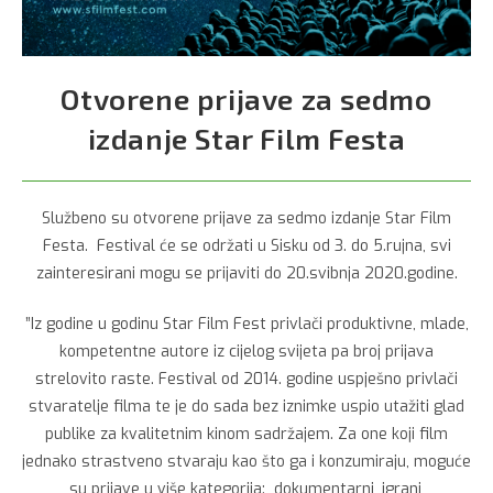
Otvorene prijave za sedmo
izdanje Star Film Festa
Službeno su otvorene prijave za sedmo izdanje Star Film
Festa. Festival će se održati u Sisku od 3. do 5.rujna, svi
zainteresirani mogu se prijaviti do 20.svibnja 2020.godine.
”Iz godine u godinu Star Film Fest privlači produktivne, mlade,
kompetentne autore iz cijelog svijeta pa broj prijava
strelovito raste. Festival od 2014. godine uspješno privlači
stvaratelje filma te je do sada bez iznimke uspio utažiti glad
publike za kvalitetnim kinom sadržajem. Za one koji film
jednako strastveno stvaraju kao što ga i konzumiraju, moguće
su prijave u više kategorija: dokumentarni, igrani,