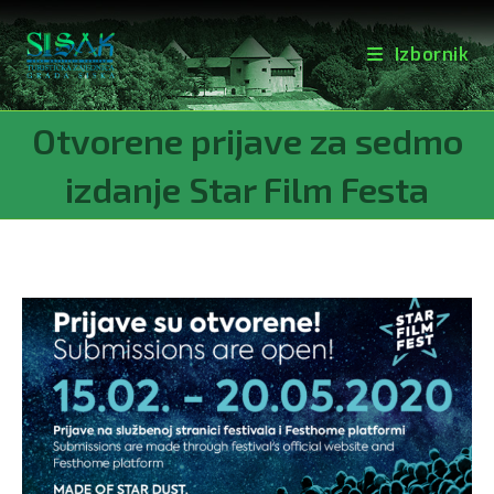
Izbornik
Preskoči
Otvorene prijave za sedmo
na
sadržaj
izdanje Star Film Festa