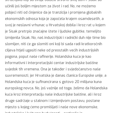
učinili još boljim mjestom za život i rad. No, ne možemo
pobjeći niti od činjenice da je tranzicija i promjena globalnih
ekonomskih odnosa koja je započela krajem osamdesetih, a
svoj je neslavni vrhunac u Hrvatskoj dobila i kroz rat u kojem
je Sisak pretrpio značajne štete i ljudske gubitke, temeljito
izmijenila Sisak. No, naš industrijski i radnički duh nije time bio
slomljen, niti će ga slomiti oni koji bi sada radi kratkoročnih
ciljeva htjeli ugasiti neke od preostalih većih industrijskih
pogona, poput naše rafinerije. Holandska kuća je kao
informativni i interpretacijski centar industrijske baštine
svjedok tih vremena. Ona je također i svjedočanstvo naše
suvremenosti, jer Hrvatska je danas članica Europske unije, a
Holandska kuća je sufinancirana s gotovo 20 milijuna kuna
europskog novca. No, još važnije od toga, želimo da Holandska
kuća kroz interpretaciju naše industrijske baštine, ali i kroz
druge sadržaje u stalnom i izmjenjivom postavu, postane
mjesto s kojeg ćemo promišljati i naše nove ekonomske,