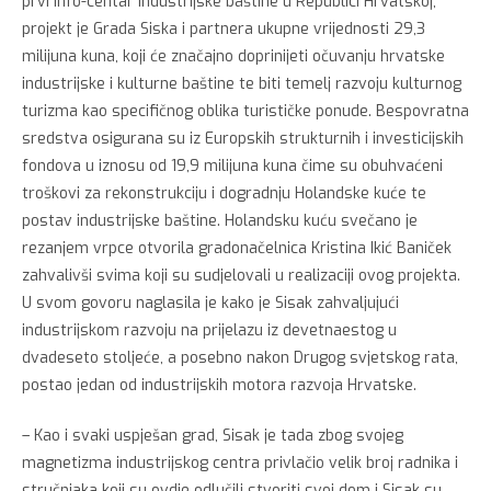
prvi info-centar industrijske baštine u Republici Hrvatskoj,
projekt je Grada Siska i partnera ukupne vrijednosti 29,3
milijuna kuna, koji će značajno doprinijeti očuvanju hrvatske
industrijske i kulturne baštine te biti temelj razvoju kulturnog
turizma kao specifičnog oblika turističke ponude. Bespovratna
sredstva osigurana su iz Europskih strukturnih i investicijskih
fondova u iznosu od 19,9 milijuna kuna čime su obuhvaćeni
troškovi za rekonstrukciju i dogradnju Holandske kuće te
postav industrijske baštine. Holandsku kuću svečano je
rezanjem vrpce otvorila gradonačelnica Kristina Ikić Baniček
zahvalivši svima koji su sudjelovali u realizaciji ovog projekta.
U svom govoru naglasila je kako je Sisak zahvaljujući
industrijskom razvoju na prijelazu iz devetnaestog u
dvadeseto stoljeće, a posebno nakon Drugog svjetskog rata,
postao jedan od industrijskih motora razvoja Hrvatske.
– Kao i svaki uspješan grad, Sisak je tada zbog svojeg
magnetizma industrijskog centra privlačio velik broj radnika i
stručnjaka koji su ovdje odlučili stvoriti svoj dom i Sisak su