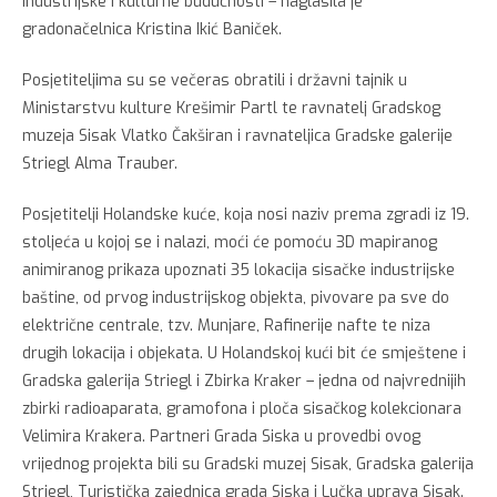
industrijske i kulturne budućnosti – naglasila je
gradonačelnica Kristina Ikić Baniček.
Posjetiteljima su se večeras obratili i državni tajnik u
Ministarstvu kulture Krešimir Partl te ravnatelj Gradskog
muzeja Sisak Vlatko Čakširan i ravnateljica Gradske galerije
Striegl Alma Trauber.
Posjetitelji Holandske kuće, koja nosi naziv prema zgradi iz 19.
stoljeća u kojoj se i nalazi, moći će pomoću 3D mapiranog
animiranog prikaza upoznati 35 lokacija sisačke industrijske
baštine, od prvog industrijskog objekta, pivovare pa sve do
električne centrale, tzv. Munjare, Rafinerije nafte te niza
drugih lokacija i objekata. U Holandskoj kući bit će smještene i
Gradska galerija Striegl i Zbirka Kraker – jedna od najvrednijih
zbirki radioaparata, gramofona i ploča sisačkog kolekcionara
Velimira Krakera. Partneri Grada Siska u provedbi ovog
vrijednog projekta bili su Gradski muzej Sisak, Gradska galerija
Striegl, Turistička zajednica grada Siska i Lučka uprava Sisak.