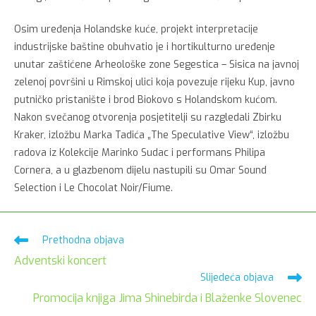
Osim uređenja Holandske kuće, projekt interpretacije
industrijske baštine obuhvatio je i hortikulturno uređenje
unutar zaštićene Arheološke zone Segestica – Sisica na javnoj
zelenoj površini u Rimskoj ulici koja povezuje rijeku Kup, javno
putničko pristanište i brod Biokovo s Holandskom kućom.
Nakon svečanog otvorenja posjetitelji su razgledali Zbirku
Kraker, izložbu Marka Tadića „The Speculative View“, izložbu
radova iz Kolekcije Marinko Sudac i performans Philipa
Cornera, a u glazbenom dijelu nastupili su Omar Sound
Selection i Le Chocolat Noir/Fiume.
Pročitaj
Prethodna objava
više
Adventski koncert
članaka
Slijedeća objava
Promocija knjiga Jima Shinebirda i Blaženke Slovenec