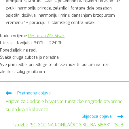
Ambijent restorana „Ašk“ s posebnom vanjskom terasom uz
zvuk i harmoniju prirode, zelenila i fontane daje poseban
osjetilni doživljaj, harmoniju i mir u današnjem brzopletom
vremenu.” – poručuju iz Islamskog centra Sisak.
Radno vrijeme
Restoran Ašk Sisak
:
Utorak – Nedjelja: 8:00h – 22:00h
Ponedjeljak: ne radi.
Svaka druga subota je neradna!
Sve primjedbe, prijedloge te utiske možete poslati na mail:
aks.ikcsisak@gmail.com
Pročitaj
Prethodna objava
više
Prijave za Godišnje hrvatske turističke nagrade otvorene
članaka
su do kraja kolovoza!
Slijedeća objava
Izložbe ”50 GODINA RONILAČKOG KLUBA SISAK” i ”SUB