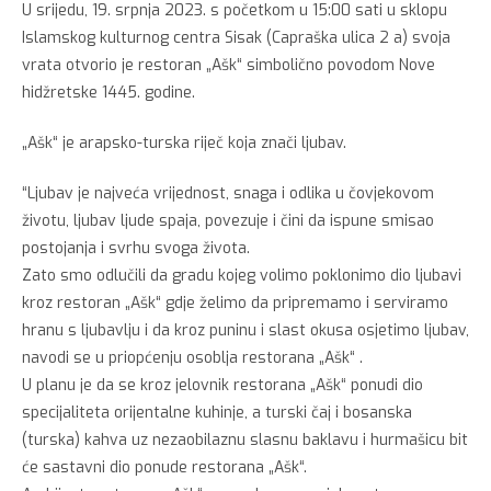
U srijedu, 19. srpnja 2023. s početkom u 15:00 sati u sklopu
Islamskog kulturnog centra Sisak (Capraška ulica 2 a) svoja
vrata otvorio je restoran „Ašk“ simbolično povodom Nove
hidžretske 1445. godine.
„Ašk“ je arapsko-turska riječ koja znači ljubav.
“Ljubav je najveća vrijednost, snaga i odlika u čovjekovom
životu, ljubav ljude spaja, povezuje i čini da ispune smisao
postojanja i svrhu svoga života.
Zato smo odlučili da gradu kojeg volimo poklonimo dio ljubavi
kroz restoran „Ašk“ gdje želimo da pripremamo i serviramo
hranu s ljubavlju i da kroz puninu i slast okusa osjetimo ljubav,
navodi se u priopćenju osoblja restorana „Ašk“ .
U planu je da se kroz jelovnik restorana „Ašk“ ponudi dio
specijaliteta orijentalne kuhinje, a turski čaj i bosanska
(turska) kahva uz nezaobilaznu slasnu baklavu i hurmašicu bit
će sastavni dio ponude restorana „Ašk“.