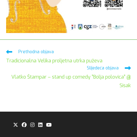
Pročitaj
Prethodna objava
više
Tradicionalna Velika proljetna utrka puževa
članaka
Slijedeća objava
Vlatko Štampar – stand up comedy ”Bolja polovica” @
Sisak