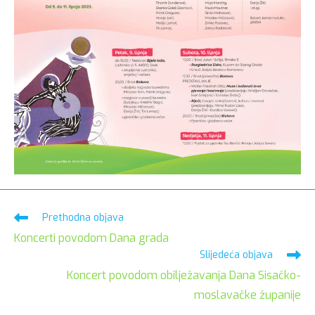
Pročitaj
Prethodna objava
više
Koncerti povodom Dana grada
članaka
Slijedeća objava
Koncert povodom obilježavanja Dana Sisačko-
moslavačke županije