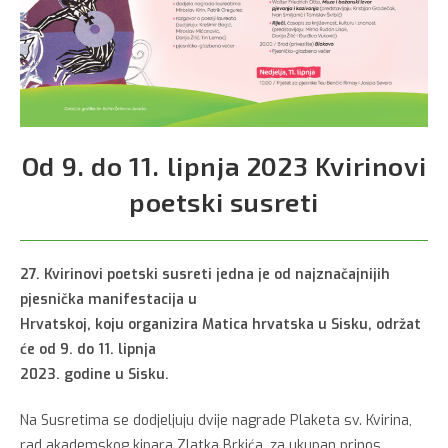
Od 9. do 11. lipnja 2023 Kvirinovi
poetski susreti
27. Kvirinovi poetski susreti jedna je od najznačajnijih
pjesnička manifestacija u
Hrvatskoj, koju organizira Matica hrvatska u Sisku, održat
će od 9. do 11. lipnja
2023. godine u Sisku.
Na Susretima se dodjeljuju dvije nagrade Plaketa sv. Kvirina,
rad akademskog kipara Zlatka Brkića, za ukupan prinos