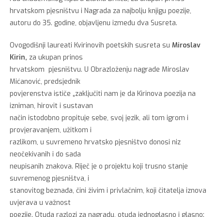
hrvatskom pjesništvu i Nagrada za najbolju knjigu poezije,
autoru do 35. godine, objavljenu između dva Susreta.
Ovogodišnji laureati Kvirinovih poetskih susreta su
Miroslav
Kirin,
za ukupan prinos
hrvatskom pjesništvu. U Obrazloženju nagrade Miroslav
Mićanović, predsjednik
povjerenstva ističe „zaključiti nam je da Kirinova poezija na
izniman, hirovit i sustavan
način istodobno propituje sebe, svoj jezik, ali tom igrom i
provjeravanjem, užitkom i
razlikom, u suvremeno hrvatsko pjesništvo donosi niz
neočekivanih i do sada
neupisanih znakova. Riječ je o projektu koji trusno stanje
suvremenog pjesništva, i
stanovitog beznađa, čini živim i privlačnim, koji čitatelja iznova
uvjerava u važnost
poezije. Otuda razlozi za nagradu, otuda jednoglasno i glasno: