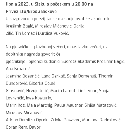
lipnja 2023. u Sisku s početkom u 20,00 na
Privezištu/Brodu Biokov
o.
U razgovoru o poeziji laureata sudjelovat će akademik
Krešimir Bagić, Miroslav Mićanović, Darija
Žilić, Tin Lemac i Đurđica Vuković.
Na pjesničko – glazbenoj večeri, u nastavku večeri, uz
dobitnike nagrada govorit će
pjesnikinje i pjesnici sudionici Susreta akademik Krešimir Bagić,
Ana Brnardić,
Jasmina Bosančić ,Lana Derkač, Sanja Domenuš, Tihomir
Dunđerović, Biserka Goleš
Glasnović, Hrvoje Jurić, Marija Lamot, Tin Lemac, Sanja
Lovrenčić, Ines Kosturin,
Marin Kos, Maja Marchig, Paula Mautner, Siniša Matasović,
Miroslav Mićanović,
Adrian Dumitru Oproiu, Zrinka Posavec, Marijana Radmilović,
Goran Rem, Davor