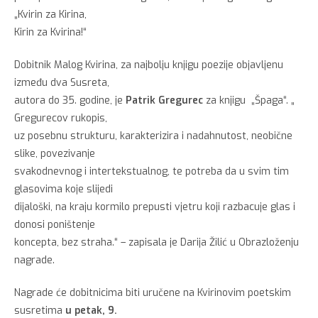
„Kvirin za Kirina,
Kirin za Kvirina!“
Dobitnik Malog Kvirina, za najbolju knjigu poezije objavljenu
između dva Susreta,
autora do 35. godine, je
Patrik Gregurec
za knjigu „Špaga“. „
Gregurecov rukopis,
uz posebnu strukturu, karakterizira i nadahnutost, neobične
slike, povezivanje
svakodnevnog i intertekstualnog, te potreba da u svim tim
glasovima koje slijedi
dijaloški, na kraju kormilo prepusti vjetru koji razbacuje glas i
donosi poništenje
koncepta, bez straha.“ – zapisala je Darija Žilić u Obrazloženju
nagrade.
Nagrade će dobitnicima biti uručene na Kvirinovim poetskim
susretima
u petak, 9.