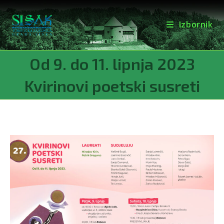
Izbornik
Preskoči
Od 9. do 11. lipnja 2023
na
sadržaj
Kvirinovi poetski susreti