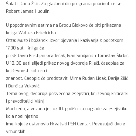
Šalat i Darja Žilić. Za glazbeni dio programa pobrinut će se
Robert James Hudulin.
U popodnevnim satima na Brodu Biokovo će biti prikazana
knjiga Waltera Friedricha
Otta: Muze i božanski izvor pjevanja i kazivanja s početkom
17,30 sati. Knjigu će
predstaviti Kristijan Gradečak, Ivan Smiljanić i Tomislav Škrbić.
U 18, 30 sati slijedi prikaz novog dvobroja Riječi, časopisa za
književnost, kulturu i
znanost. Časopis će predstaviti Mirna Rudan Lisak, Darija Žilić
i Đurđica Vuković.
Tema ovog, dvobroja posvećena esejistici, književnoj kritičarki
i prevoditeljici Višnji
Machiedo, a vezana je i uz 10. godišnjicu nagrade za esejistiku
koja nosi njezino
ime, koju je ustanovio Hrvatski PEN Centar. Povezujući dvoje
vrhunskih