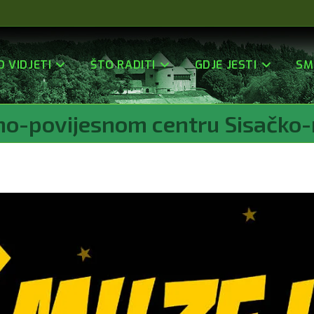
O VIDJETI
ŠTO RADITI
GDJE JESTI
SM
no-povijesnom centru Sisačko