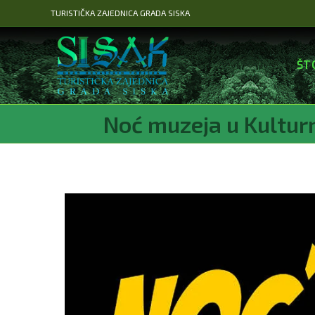
Preskoči
TURISTIČKA ZAJEDNICA GRADA SISKA
na
sadržaj
ŠT
Noć muzeja u Kultur