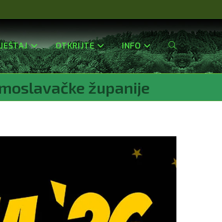
JEŠTAJ
OTKRIJTE
INFO
Uključi/isključi
-moslavačke županije
Pretragu
Web-
Stranice