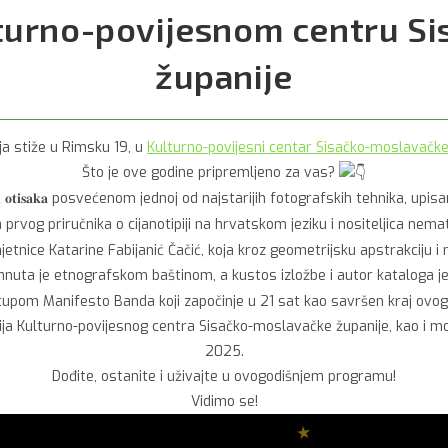
turno-povijesnom centru S
županije
a stiže u Rimsku 19, u
Kulturno-povijesni centar Sisačko-moslavačke
Što je ove godine pripremljeno za vas?
𝐢𝐣𝐚𝐧𝐨𝐭𝐢𝐩𝐢𝐣𝐬𝐤𝐢𝐡 𝐨𝐭𝐢𝐬𝐚𝐤𝐚 posvećenom jednoj od najstarijih fotografs
prvog priručnika o cijanotipiji na hrvatskom jeziku i nositeljica nema
𝐣𝐚 𝐟𝐨𝐥𝐤𝐥𝐨𝐫𝐧𝐨𝐠 𝐤𝐨𝐝𝐚 umjetnice Katarine Fabijanić Čačić, koja kroz geometrijs
hnuta je etnografskom baštinom, a kustos izložbe i autor kataloga je
upom Manifesto Banda koji započinje u 21 sat kao savršen kraj ovog
kacija Kulturno-povijesnog centra Sisačko-moslavačke županije, kao i
2025.
Dođite, ostanite i uživajte u ovogodišnjem programu!
Vidimo se!