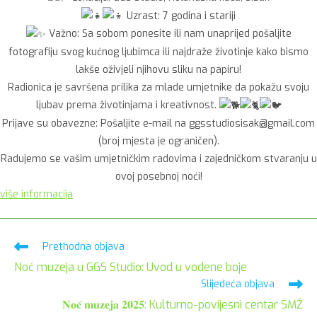
Uzrast: 7 godina i stariji
Važno: Sa sobom ponesite ili nam unaprijed pošaljite
fotografiju svog kućnog ljubimca ili najdraže životinje kako bismo
lakše oživjeli njihovu sliku na papiru!
Radionica je savršena prilika za mlade umjetnike da pokažu svoju
ljubav prema životinjama i kreativnost.
Prijave su obavezne: Pošaljite e-mail na ggsstudiosisak@gmail.com
(broj mjesta je ograničen).
Radujemo se vašim umjetničkim radovima i zajedničkom stvaranju u
ovoj posebnoj noći!
više informacija
Pročitaj
Prethodna objava
više
Noć muzeja u GGS Studio: Uvod u vodene boje
članaka
Slijedeća objava
𝐍𝐨𝐜́ 𝐦𝐮𝐳𝐞𝐣𝐚 𝟐𝟎𝟐𝟓: Kulturno-povijesni centar SMŽ