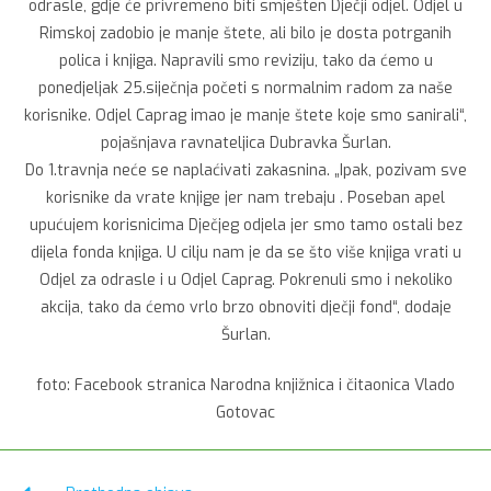
odrasle, gdje će privremeno biti smješten Dječji odjel. Odjel u
Rimskoj zadobio je manje štete, ali bilo je dosta potrganih
polica i knjiga. Napravili smo reviziju, tako da ćemo u
ponedjeljak 25.siječnja početi s normalnim radom za naše
korisnike. Odjel Caprag imao je manje štete koje smo sanirali“,
pojašnjava ravnateljica Dubravka Šurlan.
Do 1.travnja neće se naplaćivati zakasnina. „Ipak, pozivam sve
korisnike da vrate knjige jer nam trebaju . Poseban apel
upućujem korisnicima Dječjeg odjela jer smo tamo ostali bez
dijela fonda knjiga. U cilju nam je da se što više knjiga vrati u
Odjel za odrasle i u Odjel Caprag. Pokrenuli smo i nekoliko
akcija, tako da ćemo vrlo brzo obnoviti dječji fond“, dodaje
Šurlan.
foto: Facebook stranica Narodna knjižnica i čitaonica Vlado
Gotovac