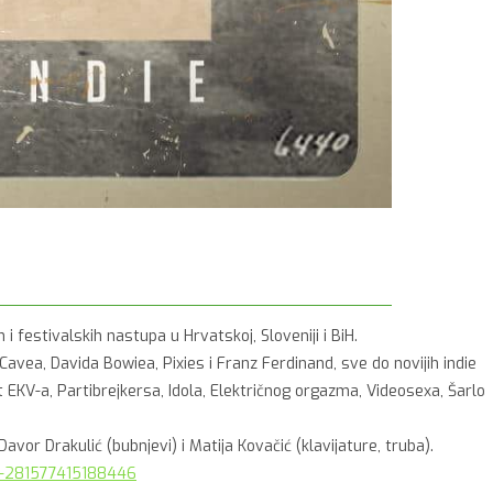
 festivalskih nastupa u Hrvatskoj, Sloveniji i BiH.
Cavea, Davida Bowiea, Pixies i Franz Ferdinand, sve do novijih indie
EKV-a, Partibrejkersa, Idola, Električnog orgazma, Videosexa, Šarlo
avor Drakulić (bubnjevi) i Matija Kovačić (klavijature, truba).
si-281577415188446