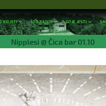
O VIDJETI
ŠTO RADITI
GDJE JESTI
SM
Nipplesi @ Čica bar 01.10