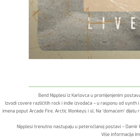
Bend Nipplesi iz Karlovca u promijenjenim postavam
Izvodi covere različitih rock i indie izvođača – u rasponu od synth
imena poput Arcade Fire, Arctic Monkeys i sl. Na ‘domaćem’ dijelu 
Nipplesi trenutno nastupaju u peteročlanoj postavi – Damir Kun
Više informacija i