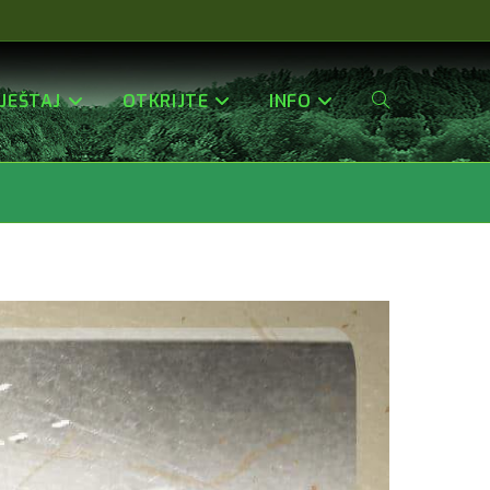
JEŠTAJ
OTKRIJTE
INFO
Uključi/isključi
Pretragu
Web-
Stranice