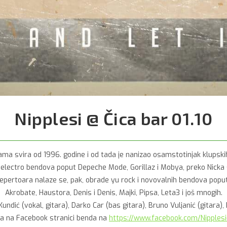
Nipplesi @ Čica bar 01.10
a svira od 1996. godine i od tada je nanizao osamstotinjak klupskih i
 i electro bendova poput Depeche Mode, Gorillaz i Mobya, preko Nicka 
repertoara nalaze se, pak, obrade yu rock i novovalnih bendova poput 
Akrobate, Haustora, Denis i Denis, Majki, Pipsa, Leta3 i još mnogih.
dić (vokal, gitara), Darko Car (bas gitara), Bruno Vuljanić (gitara), D
ma na Facebook stranici benda na
https://www.facebook.com/Nipple