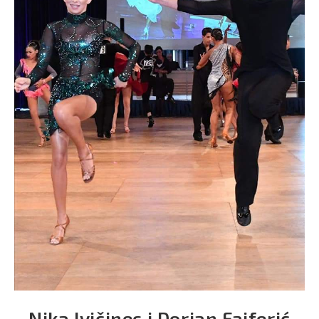
Nika Ivičinec i Dorian Fajferić