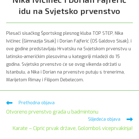
idu na Svjetsko prvenstvo
Plesači sisačkog Športskog plesnog kluba TOP STEP, Nika
Ivičinec (Gimnazija Sisak) i Dorian Fajferić (OŠ Galdovo Sisak), i
ove godine predstavljaju Hrvatsku na Svjetskom prvenstvu u
latinsko-američkim plesovima u kategoriji mladeži do 15
godina. Svjetsko prvenstvo će se ovog vikenda održati u
Istanbulu, a Nika i Dorian na prvenstvo putuju s trenerima,
Marijetom Rimay i Filipom Debelecom.
Pročitaj
Prethodna objava
više
Otvoreno prvenstvo grada u badmintonu
članaka
Slijedeća objava
Karate – Ciprić prvak države, Golomboš viceprvakinja!