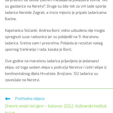
sa pravom se okitile zlatnim medaljama pokazavši svima “tko
su gazdarice na Neretvi”. Druge su bile tek za vrh lađe sporije
lađarice Nereide Zagreb, a treće mjesto je pripalo lađaricama
Baćine.
Kapetanica Siščanki, Andrea Borić vidno uzbuđena nije mogla
spregnuti suze radosnice jer su pobijedili na 9. Maratonu
lađarica. Sretna sam i presretna. Pobjeda je rezultat našeg
upornog treniranja i rada, kazala je Borić.
Ove godine na maratonu lađarica prijavljeno je jedanaest
ekipa, od toga sedam ekipa s područja Neretve i četiri ekipe iz
kontinentalnog dijela Hrvatske. Brojčano, 132 lađarice su
zaveslale na Neretvi.
Pročitaj
Prethodna objava
više
Dnevni vinski tečajevi – kolovoz 2022. Kulinarski Institut
članaka