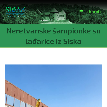
Izbornik
Preskoči
Neretvanske šampionke su
na
sadržaj
lađarice iz Siska