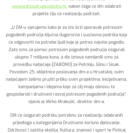
www.jednizadrugezajedno.hr
, nakon čega će dm odabrati
projekte čiju će realizaciju podržati.
„U DM-u vjerujemo kako je za što brži oporavak potresom
pogođenih područja ključna dugoročna i sustavna podrška koja
će odgovoriti na potrebe ljudi koje je potres najviše pogodio.
Zato smo za pomoć potresom pogođenih područja osigurali
ukupno 7 milijuna kuna, a dio iznosa namijenili smo za
provedbu natječaja {ZAJEDNO} za Petrinju, Glinu i Sisak.
Povodom 25. obljetnice poslovanja dm-a u Hrvatskoj, ovim
natječajem želimo pružiti priliku svim projektima, inicijativama,
kampanjama i idejama koje za cilj imaju obnovu te
gospodarski i društveni razvoj potresom pogođenih područja“,
izjavio je Mirko Mrakužić, direktor dm-a.
DM će osigurati podršku potrebnu za realizaciju odabranih
prijedloga u kategorijama Društveno korisno djelovanje,
Održivost i zaštita okoliša, Kultura, znanost i sport te Poticaj