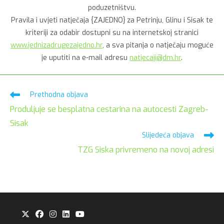
poduzetništvu.
Pravila i uvjeti natječaja {ZAJEDNO} za Petrinju, Glinu i Sisak te
kriteriji za odabir dostupni su na internetskoj stranici
www.jednizadrugezajedno.hr
, a sva pitanja o natječaju moguće
je uputiti na e-mail adresu
natjecaji@dm.hr
.
Pročitaj
Prethodna objava
više
Produljuje se besplatna cestarina na autocesti Zagreb-
članaka
Sisak
Slijedeća objava
TZG Siska privremeno na novoj adresi