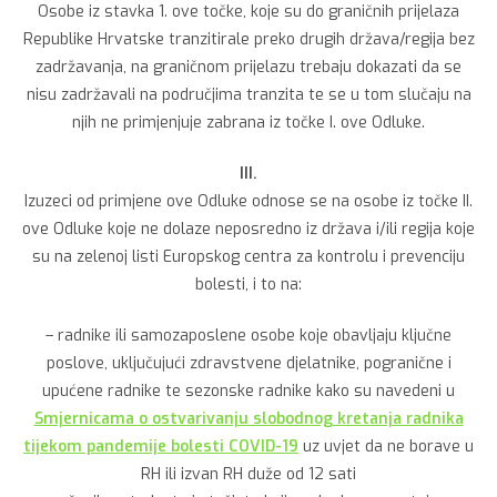
Osobe iz stavka 1. ove točke, koje su do graničnih prijelaza
Republike Hrvatske tranzitirale preko drugih država/regija bez
zadržavanja, na graničnom prijelazu trebaju dokazati da se
nisu zadržavali na područjima tranzita te se u tom slučaju na
njih ne primjenjuje zabrana iz točke I. ove Odluke.
III.
Izuzeci od primjene ove Odluke odnose se na osobe iz točke II.
ove Odluke koje ne dolaze neposredno iz država i/ili regija koje
su na zelenoj listi Europskog centra za kontrolu i prevenciju
bolesti, i to na:
– radnike ili samozaposlene osobe koje obavljaju ključne
poslove, uključujući zdravstvene djelatnike, pogranične i
upućene radnike te sezonske radnike kako su navedeni u
Smjernicama o ostvarivanju slobodnog kretanja radnika
tijekom pandemije bolesti COVID-19
uz uvjet da ne borave u
RH ili izvan RH duže od 12 sati