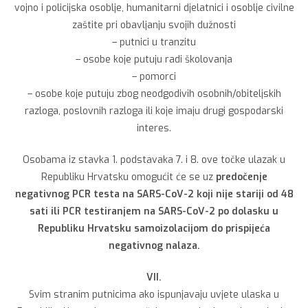
vojno i policijska osoblje, humanitarni djelatnici i osoblje civilne
zaštite pri obavljanju svojih dužnosti
– putnici u tranzitu
– osobe koje putuju radi školovanja
– pomorci
– osobe koje putuju zbog neodgodivih osobnih/obiteljskih
razloga, poslovnih razloga ili koje imaju drugi gospodarski
interes.
Osobama iz stavka 1. podstavaka 7. i 8. ove točke ulazak u
Republiku Hrvatsku omogućit će se uz
predočenje
negativnog PCR testa na SARS-CoV-2 koji nije stariji od 48
sati ili PCR testiranjem na SARS-CoV-2 po dolasku u
Republiku Hrvatsku samoizolacijom do prispijeća
negativnog nalaza.
VII.
Svim stranim putnicima ako ispunjavaju uvjete ulaska u