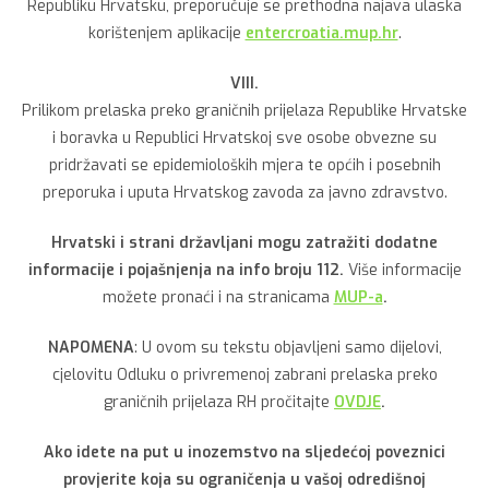
Republiku Hrvatsku, preporučuje se prethodna najava ulaska
korištenjem aplikacije
entercroatia.mup.hr
.
VIII.
Prilikom prelaska preko graničnih prijelaza Republike Hrvatske
i boravka u Republici Hrvatskoj sve osobe obvezne su
pridržavati se epidemioloških mjera te općih i posebnih
preporuka i uputa Hrvatskog zavoda za javno zdravstvo.
Hrvatski i strani državljani mogu zatražiti dodatne
informacije i pojašnjenja na info broju 112.
Više informacije
možete pronaći i na stranicama
MUP-a
.
NAPOMENA
: U ovom su tekstu objavljeni samo dijelovi,
cjelovitu Odluku o privremenoj zabrani prelaska preko
graničnih prijelaza RH pročitajte
OVDJE
.
Ako idete na put u inozemstvo na sljedećoj poveznici
provjerite koja su ograničenja u vašoj odredišnoj