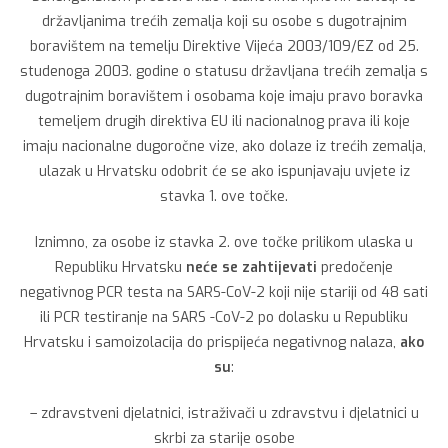
državljanima trećih zemalja koji su osobe s dugotrajnim
boravištem na temelju Direktive Vijeća 2003/109/EZ od 25.
studenoga 2003. godine o statusu državljana trećih zemalja s
dugotrajnim boravištem i osobama koje imaju pravo boravka
temeljem drugih direktiva EU ili nacionalnog prava ili koje
imaju nacionalne dugoročne vize, ako dolaze iz trećih zemalja,
ulazak u Hrvatsku odobrit će se ako ispunjavaju uvjete iz
stavka 1. ove točke.
Iznimno, za osobe iz stavka 2. ove točke prilikom ulaska u
Republiku Hrvatsku
neće se zahtijevati
predočenje
negativnog PCR testa na SARS-CoV-2 koji nije stariji od 48 sati
ili PCR testiranje na SARS -CoV-2 po dolasku u Republiku
Hrvatsku i samoizolacija do prispijeća negativnog nalaza,
ako
su
:
– zdravstveni djelatnici, istraživači u zdravstvu i djelatnici u
skrbi za starije osobe