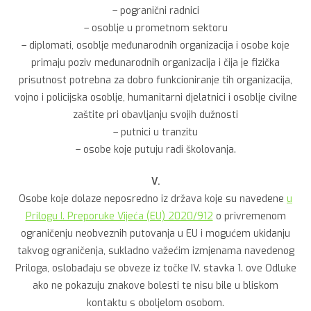
– pogranični radnici
– osoblje u prometnom sektoru
– diplomati, osoblje međunarodnih organizacija i osobe koje
primaju poziv međunarodnih organizacija i čija je fizička
prisutnost potrebna za dobro funkcioniranje tih organizacija,
vojno i policijska osoblje, humanitarni djelatnici i osoblje civilne
zaštite pri obavljanju svojih dužnosti
– putnici u tranzitu
– osobe koje putuju radi školovanja.
V.
Osobe koje dolaze neposredno iz država koje su navedene
u
Prilogu I. Preporuke Vijeća (EU) 2020/912
o privremenom
ograničenju neobveznih putovanja u EU i mogućem ukidanju
takvog ograničenja, sukladno važećim izmjenama navedenog
Priloga, oslobađaju se obveze iz točke IV. stavka 1. ove Odluke
ako ne pokazuju znakove bolesti te nisu bile u bliskom
kontaktu s oboljelom osobom.