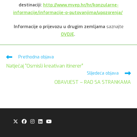
destinaciji:
http://www.mvep.hr/hr/konzularne-
informacije/informacije-o-putovanjima/upozorenja/
Informacije o prijevozu u drugim zemljama
saznajte
OVDJE
.
Pročitaj
Prethodna objava
više
Natječaj “Osmisli kreativan itinerer”
članaka
Slijedeća objava
OBAVIJEST – RAD SA STRANKAMA