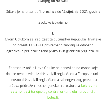
starijeg od 48 sati.
Odluka je na snazi od
1. prosinca
do
15.siječnja 2021. godine
Iz odluke izdvajamo:
I.
Ovom Odlukom se, radi zaštite pučanstva Republike Hrvatske
od bolesti COVID-19, privremeno zabranjuje odnosno
ograničava prelazak osoba preko svih graničnih prijelaza RH.
II.
Zabrana iz točke I. ove Odluke ne odnosi se na osobe koje
dolaze neposredno iz država i/ili regija članica Europske unije
odnosno država i/ili regija članica schengenskog prostora i
država pridruženih schengenskom prostoru, a
koje su na
zelenoj listi
Europskog centra za kontrolu i prevenciju
bolesti
.