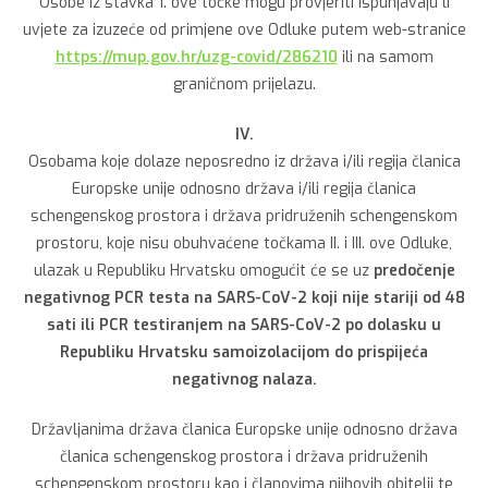
Osobe iz stavka 1. ove točke mogu provjeriti ispunjavaju li
uvjete za izuzeće od primjene ove Odluke putem web-stranice
https://mup.gov.hr/uzg-covid/286210
ili na samom
graničnom prijelazu.
IV.
Osobama koje dolaze neposredno iz država i/ili regija članica
Europske unije odnosno država i/ili regija članica
schengenskog prostora i država pridruženih schengenskom
prostoru, koje nisu obuhvaćene točkama II. i III. ove Odluke,
ulazak u Republiku Hrvatsku omogućit će se uz
predočenje
negativnog PCR testa na SARS-CoV-2 koji nije stariji od 48
sati ili PCR testiranjem na SARS-CoV-2 po dolasku u
Republiku Hrvatsku samoizolacijom do prispijeća
negativnog nalaza.
Državljanima država članica Europske unije odnosno država
članica schengenskog prostora i država pridruženih
schengenskom prostoru kao i članovima njihovih obitelji te