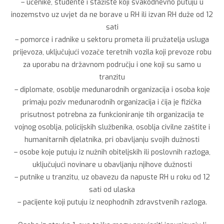
– učenike, studente i stažiste koji svakodnevno putuju u
inozemstvo uz uvjet da ne borave u RH ili izvan RH duže od 12
sati
– pomorce i radnike u sektoru prometa ili pružatelja usluga
prijevoza, uključujući vozače teretnih vozila koji prevoze robu
za uporabu na državnom području i one koji su samo u
tranzitu
– diplomate, osoblje međunarodnih organizacija i osoba koje
primaju poziv međunarodnih organizacija i čija je fizička
prisutnost potrebna za funkcioniranje tih organizacija te
vojnog osoblja, policijskih službenika, osoblja civilne zaštite i
humanitarnih djelatnika, pri obavljanju svojih dužnosti
– osobe koje putuju iz nužnih obiteljskih ili poslovnih razloga,
uključujući novinare u obavljanju njihove dužnosti
– putnike u tranzitu, uz obavezu da napuste RH u roku od 12
sati od ulaska
– pacijente koji putuju iz neophodnih zdravstvenih razloga.