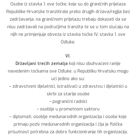
Osobe iz stavka 1. ove točke, koje su do graničnih prijelaza
Republike Hrvatske tranzitirale preko drugih država/regija bez
zadržavanja, na graničnom prijelazu trebaju dokazati da se
nisu zadržavali na područjima tranzita te se u tom slučaju na
njih ne primjenjuje obveza iz stavka točke IV. stavka 1. ove
Odluke.
VI.
Državljani trećih zemalja
koji nisu obuhvaćeni ranije
navedenim točkama ove Odluke, u Republiku Hrvatsku mogu
ući jedino ako su:
– zdravstveni djelatnici, istraživači u zdravstvu i djelatnici u
skrbi za starije osobe
– pogranični radnici
– osoblje u prometnom sektoru
– diplomati, osoblje međunarodnih organizacija i osobe koje
primaju poziv međunarodnih organizacija i čija je fizička
prisutnost potrebna za dobro funkcioniranje tih organizacija,