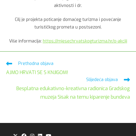
aktivnosti i dr.
Cilj je projekta poticanje domaćeg turizma i povećanje
turističkog prometa u postsezoni.
Više informacija:
https://mjesechrvatskogturizma.hr/o-akciji
Pročitaj
Prethodna objava
više
AJMO HRVATI SE S KNJIGOM!
članaka
Slijedeća objava
Besplatna edukativno-kreativna radionica Gradskog
muzeja Sisak na temu kiparenje bundeva