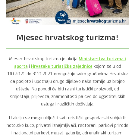
Mjesec hrvatskog turizma!
Mjesec hrvatskog turizma je akcija
Ministarstva turizma i
sporta
i
Hrvatske turističke zajednice
kojom se u od
1.10.2021. do 31.10.2021. omogućuje svim građanima Hrvatske
da posjete i upoznaju druge dijelove naše zemlje uz brojne
uštede. Na ponudi će biti razni turistički proizvodi, od
smještaja, prijevoza, znamenitosti pa sve do ugostiteljskih
usluga i različitih doživljaja.
U akciju se mogu uključiti svi turistički gospodarski subjekti:
hotelske kuće, privatni iznajmljivači, restorani, parkovi prirode
i nacionalni parkovi, muzeji, galerije, adrenalinski turizam,