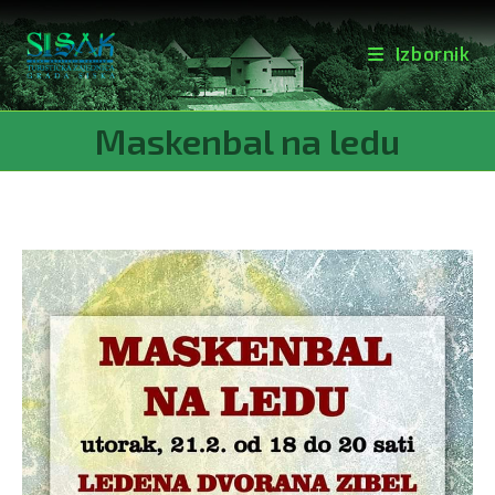
Izbornik
Preskoči
Maskenbal na ledu
na
sadržaj