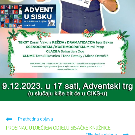
Pročitaj
Prethodna objava
više
PROSINAC U DJEČJEM ODJELU SISAČKE KNJIŽNICE
članaka