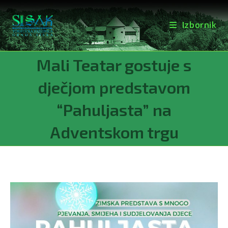
Izbornik
Preskoči
Mali Teatar gostuje s
na
sadržaj
dječjom predstavom
“Pahuljasta” na
Adventskom trgu