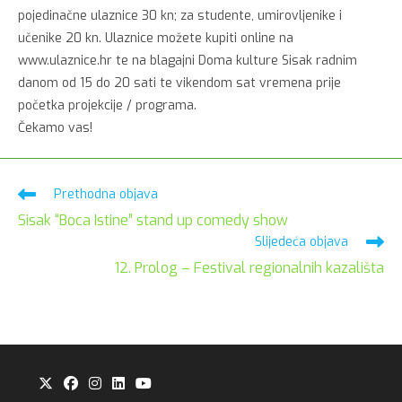
pojedinačne ulaznice 30 kn; za studente, umirovljenike i
učenike 20 kn. Ulaznice možete kupiti online na
www.ulaznice.hr te na blagajni Doma kulture Sisak radnim
danom od 15 do 20 sati te vikendom sat vremena prije
početka projekcije / programa.
Čekamo vas!
Pročitaj
Prethodna objava
više
Sisak “Boca Istine” stand up comedy show
članaka
Slijedeća objava
12. Prolog – Festival regionalnih kazališta