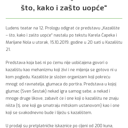
što, kako i zašto uopće“
Ludens teatar na 12. Prologu odigrat će predstavu „Kazalište
– što, kako i zašto uopće“ nastalu po tekstu Karela Čapeka i
Marijane Nola u utorak, 15.10.2019. godine u 20 sati u Kazalištu
21.
Predstava koja baš ni po čemu nije uobičajena govori o
kazalištu kao mehanizmu koji živi i ne mijenja se gotovo ni u
kom pogledu. Kazalište je složen organizam koji pokreću
mnogi; od ravnatelja, glumaca do portira. Predstava u kojoj
glumac (Sven Šestak) nekad igra samog sebe, a nekad i
mnoge druge likove, zabavit će i one koji o kazalištu ne znaju
ništa (tj. one koji ga smatraju mitskom ustanovom) kao i one
koji se svakodnevno bude i liježu s kazalištem.
U prodaji su pretplatničke iskaznice po cijeni od 200 kuna,