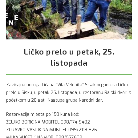
Ličko prelo u petak, 25.
listopada
Zavičajna udruga Ličana “Vila Velebita” Sisak organizira Ličko
prelo u Sisku, u petak 25. listopada, u restoranu Rajski dvori s
početkom u 20 sati. Nastupa grupa Narodni dar.
Rezervacija mjesta po 150 kuna kod:
ŽELJKO BORIĆ NA MOBITEL 098/174-9402
ZDRAVKO VASILIK NA MOBITEL 099/2118-826
MILKA VUČETIĆ NA MOB. 098/527609