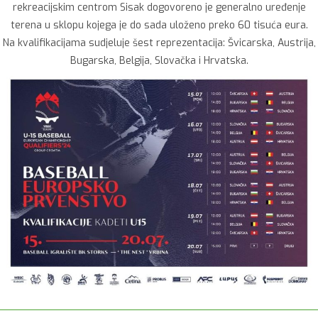
rekreacijskim centrom Sisak dogovoreno je generalno uređenje
terena u sklopu kojega je do sada uloženo preko 60 tisuća eura.
Na kvalifikacijama sudjeluje šest reprezentacija: Švicarska, Austrija,
Bugarska, Belgija, Slovačka i Hrvatska.