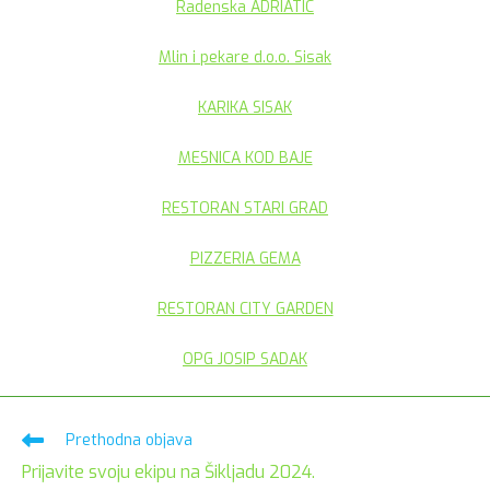
Radenska ADRIATIC
Mlin i pekare d.o.o. Sisak
KARIKA SISAK
MESNICA KOD BAJE
RESTORAN STARI GRAD
PIZZERIA GEMA
RESTORAN CITY GARDEN
OPG JOSIP SADAK
Pročitaj
Prethodna objava
više
Prijavite svoju ekipu na Šikljadu 2024.
članaka