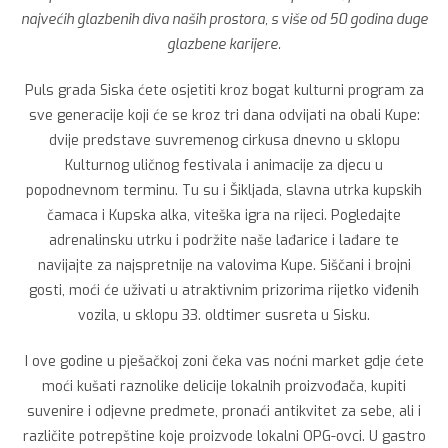
najvećih glazbenih diva naših prostora, s više od 50 godina duge
glazbene karijere.
Puls grada Siska ćete osjetiti kroz bogat kulturni program za
sve generacije koji će se kroz tri dana odvijati na obali Kupe:
dvije predstave suvremenog cirkusa dnevno u sklopu
Kulturnog uličnog festivala i animacije za djecu u
popodnevnom terminu. Tu su i Šikljada, slavna utrka kupskih
čamaca i Kupska alka, viteška igra na rijeci. Pogledajte
adrenalinsku utrku i podržite naše lađarice i lađare te
navijajte za najspretnije na valovima Kupe. Siščani i brojni
gosti, moći će uživati u atraktivnim prizorima rijetko viđenih
vozila, u sklopu 33. oldtimer susreta u Sisku.
I ove godine u pješačkoj zoni čeka vas noćni market gdje ćete
moći kušati raznolike delicije lokalnih proizvođača, kupiti
suvenire i odjevne predmete, pronaći antikvitet za sebe, ali i
različite potrepštine koje proizvode lokalni OPG-ovci. U gastro