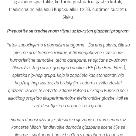
glazbene spektakle, kulturne poslastice, gastro kutak,
tradicionalne Šikljadu i Kupsku alku, te 33. oldtimer susret u
Sisku.
Prepustite se trodnevnom ritmu uz izvrstan glazbeni program:
Petak započinjemo s domaćim snagama – Šarena pojava, čije su
pjesme društveno-socijalne, intimno-ljubavne i satirično-
humoristične tematike, tečno odrepane, te ojačane zvučnom
slikom čvrstog rocka, grungea i punka. TBF (The Beat Fleet),
splitska hip-hop grupa, koja je započela kao standardni hip
hop/trip hop sastav, da bi daljnjim radom razvila vlastiti
glazbeni izričaj, te četvrto izdanje Pulsea u sklopu Kupskih noći,
sisačkog projekta eksperimentalne elektroničke glazbe, koji se
već desetljećima organizira u gradu.
Subota donosi uživanje, plesanje i pjevanje na otvorenom uz
koncerte Miach, hit djevojke domaće glazbene scene čije se
pjesme – spoj popa, house i r‘n‘b-a s natruhama trapa, ne