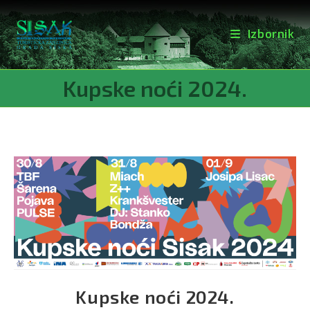
Izbornik
Preskoči
Kupske noći 2024.
na
sadržaj
Kupske noći 2024.