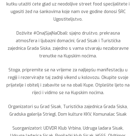
kutku utažiti ćete glad uz neodoljive street food specijalitete i
ugasiti žeđ na šankovima koje nam ove godine donosi ŠRC
Ugostiteljstvo.
Doživite #OnajSjajNaObali: sjajno društvo, prekrasna
atmosfera i ljubazni domaćini, Grad Sisak i Turistička
zajednica Grada Siska, zajedno s vama stvaraju nezaboravne
trenutke na Kupskim noćima.
Stoga, pripremite se na vrijeme za najljepšu manifestaciju u
regiji i rezervirajte taj zadnji vikend u kolovozu. Okupite svoje
prijatelje i obitelj i zabavite se na obali Kupe. Otplešite ljeto na
rijeci i vidimo se na Kupskim noćima.
Organizatori su Grad Sisak, Turistička zajednica Grada Siska,
Gradska galerija Striegl, Dom kulture KKV, Komunalac Sisak
Suorganizatori: UDVDR Klub Vrbina, Udruga lađara Sisak,
Udruga lađarica Sisak, Ronilački klub Sisak, HGSS, Oldtimer