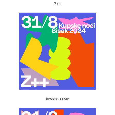
Z++
Krankšvester