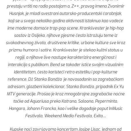
prestaju vrtiti na radio postajam a. Z++, pravog imena Zvonimir
Husnjak, je mladi svestrani autorsko-producentski čarobnjak,
koji se u svega nekoliko godina aktivnosti istaknuo kao vodeće
ime moderne domaće trap-pop scene. Krankšvester je hip-hop
sastav iz Osijeka, njihove pjesme često istražuju teme iz
svakodnevnog života, društvene kritike, urbane kulture sve kroz
prizmu humora i satire. Krankšvester je stekao kultni status u
regiji, a njihove live nastupe karakterizira energičnost i
interakcija s publikom. Bend se također ističe svojim vizualnim
identitetom, često koristeći retro estetiku i pop-kulturne
reference. DJ: Stanko Bondža je novosađanin sa zagrebačkom
adresom, glazbeni kolekcionar, Stanko Bondža, pripadnik Ex Yu
MTV generacije. Prošao je kroz mnogobrojne zagrebačke noćne
točke od Aquariusa preko Katrana, Saloona, Peperminta,
Hangara, Johann Francka, kao i velike događaje poput InMusic
Festivala, Weekend Media Festivala, Exita…
Kupske noći završavamo koncertom Josipe Lisac, jednom od