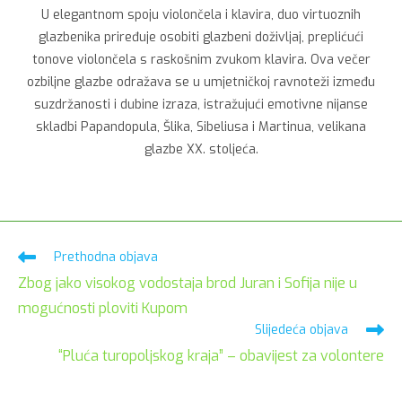
U elegantnom spoju violončela i klavira, duo virtuoznih
glazbenika priređuje osobiti glazbeni doživljaj, preplićući
tonove violončela s raskošnim zvukom klavira. Ova večer
ozbiljne glazbe odražava se u umjetničkoj ravnoteži između
suzdržanosti i dubine izraza, istražujući emotivne nijanse
skladbi Papandopula, Šlika, Sibeliusa i Martinua, velikana
glazbe XX. stoljeća.
Pročitaj
Prethodna objava
više
Zbog jako visokog vodostaja brod Juran i Sofija nije u
članaka
mogućnosti ploviti Kupom
Slijedeća objava
“Pluća turopoljskog kraja” – obavijest za volontere