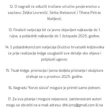
12. O nagradi će odlučiti tročlano stručno povjerenstvo u
sastavu: Željka Lovrenčić, Siniša Matasović i Tihana Petrac
Matijević.
13. Finalisti natječaja bit će javno objavljeni najkasnije do 1.
rujna, a pobjednik najkasnije do 1. listopada 2025. godine.
14. S pobjednikom/com natječaja Društvo hrvatskih književnika
će prije realizacije knjige usuglasiti sve detalje oko objave i
potpisati ugovor.
15. Tisak knjige, promocija i javna dodjela priznanja i skulpture
očekuje se u prosincu 2025. godine.
16. Nagradu ”Korzo slova” moguće je primiti samo jednom.
17. Za sva pitanja i moguće nejasnoće, zainteresirani autori
mogu se obratiti na e-mail adresu: dhk.smz@gmail.com ili na