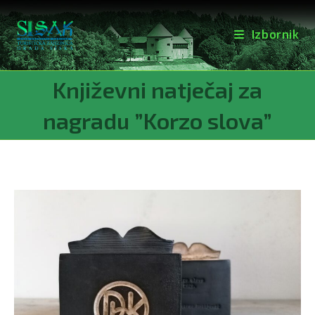
Izbornik
Preskoči
Književni natječaj za
na
sadržaj
nagradu ”Korzo slova”