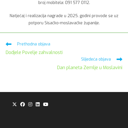
broj mobitela: 091 577 0112.
Natječaj i realizacija nagrade u 2025. godini provode se uz
potporu Sisačko-moslavačke županije.
Pročitaj
Prethodna objava
više
Dodjele Povelje zahvalnosti
članaka
Slijedeća objava
Dan planeta Zemlje u Moslavini