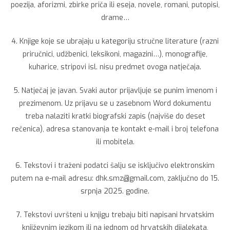
poezija, aforizmi, zbirke priča ili eseja, novele, romani, putopisi,
drame…
4. Knjige koje se ubrajaju u kategoriju stručne literature (razni
priručnici, udžbenici, leksikoni, magazini…), monografije,
kuharice, stripovi isl. nisu predmet ovoga natječaja.
5. Natječaj je javan. Svaki autor prijavljuje se punim imenom i
prezimenom. Uz prijavu se u zasebnom Word dokumentu
treba nalaziti kratki biografski zapis (najviše do deset
rečenica), adresa stanovanja te kontakt e-mail i broj telefona
ili mobitela.
6. Tekstovi i traženi podatci šalju se isključivo elektronskim
putem na e-mail adresu: dhk.smz@gmail.com, zaključno do 15.
srpnja 2025. godine.
7. Tekstovi uvršteni u knjigu trebaju biti napisani hrvatskim
književnim jezikom ili na jednom od hrvatskih dijalekata,