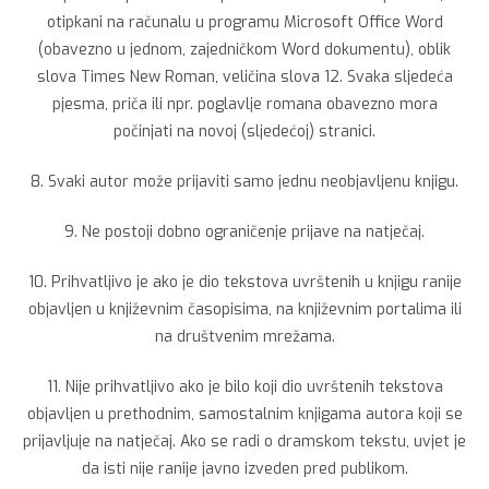
otipkani na računalu u programu Microsoft Office Word
(obavezno u jednom, zajedničkom Word dokumentu), oblik
slova Times New Roman, veličina slova 12. Svaka sljedeća
pjesma, priča ili npr. poglavlje romana obavezno mora
počinjati na novoj (sljedećoj) stranici.
8. Svaki autor može prijaviti samo jednu neobjavljenu knjigu.
9. Ne postoji dobno ograničenje prijave na natječaj.
10. Prihvatljivo je ako je dio tekstova uvrštenih u knjigu ranije
objavljen u književnim časopisima, na književnim portalima ili
na društvenim mrežama.
11. Nije prihvatljivo ako je bilo koji dio uvrštenih tekstova
objavljen u prethodnim, samostalnim knjigama autora koji se
prijavljuje na natječaj. Ako se radi o dramskom tekstu, uvjet je
da isti nije ranije javno izveden pred publikom.