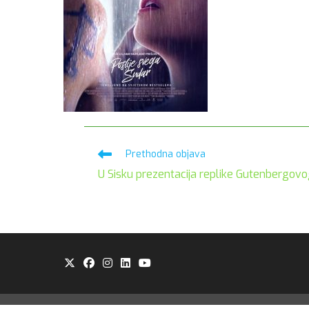
Pročitaj
Prethodna objava
više
U Sisku prezentacija replike Gutenbergovo
članaka