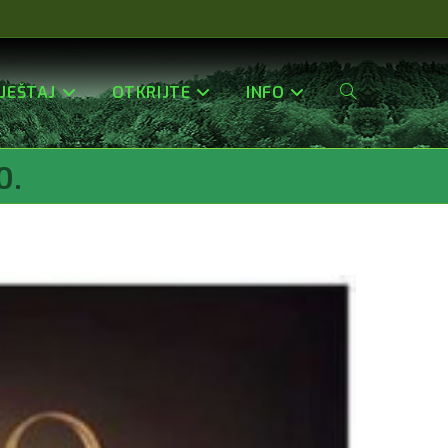
JEŠTAJ
OTKRIJTE
INFO
Uključi/isključi
0.
Pretragu
Web-
Stranice