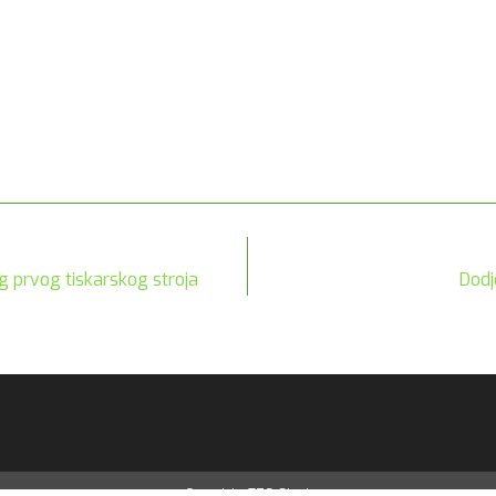
g prvog tiskarskog stroja
Dodj
Copyright-TZG-Sisak