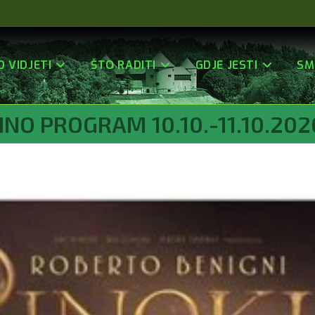
O VIDJETI
ŠTO RADITI
GDJE JESTI
SM
INO PROGRAM 10.10.-11.10.202