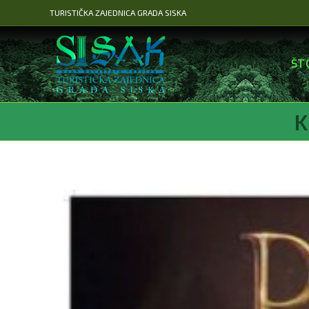
Preskoči
TURISTIČKA ZAJEDNICA GRADA SISKA
na
sadržaj
ŠT
K