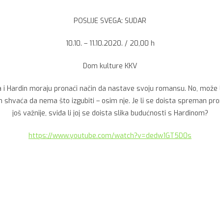
POSLIJE SVEGA: SUDAR
10.10. – 11.10.2020. / 20,00 h
Dom kulture KKV
i Hardin moraju pronaći način da nastave svoju romansu. No, može li
in shvaća da nema što izgubiti – osim nje. Je li se doista spreman prom
još važnije, sviđa li joj se doista slika budućnosti s Hardinom?
https://www.youtube.com/watch?v=dedw1GT5D0s