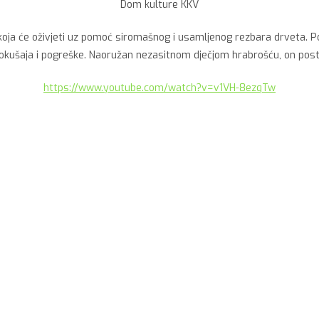
Dom kulture KKV
koja će oživjeti uz pomoć siromašnog i usamljenog rezbara drveta. Pop
kušaja i pogreške. Naoružan nezasitnom dječjom hrabrošću, on posta
https://www.youtube.com/watch?v=v1VH-8ezqTw