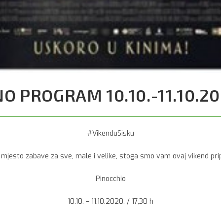
NO PROGRAM 10.10.-11.10.20
#VikenduSisku
e mjesto zabave za sve, male i velike, stoga smo vam ovaj vikend prip
Pinocchio
10.10. – 11.10.2020. / 17,30 h