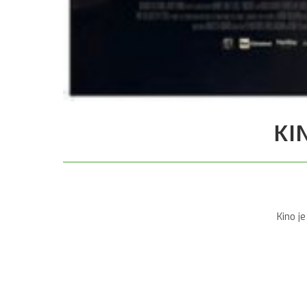
KI
Kino j