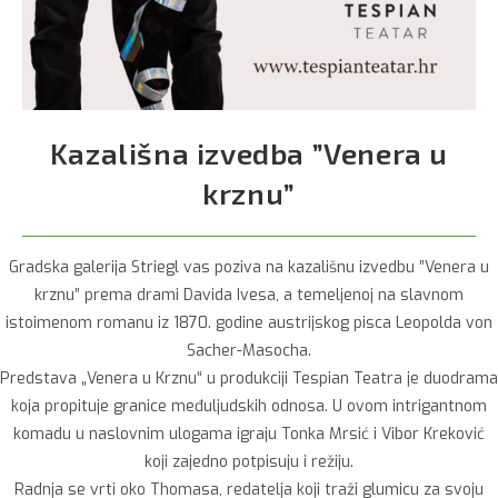
Kazališna izvedba ”Venera u
krznu”
Gradska galerija Striegl vas poziva na kazališnu izvedbu ”Venera u
krznu” prema drami Davida Ivesa, a temeljenoj na slavnom
istoimenom romanu iz 1870. godine austrijskog pisca Leopolda von
Sacher-Masocha.
Predstava „Venera u Krznu“ u produkciji Tespian Teatra je duodrama
koja propituje granice međuljudskih odnosa. U ovom intrigantnom
komadu u naslovnim ulogama igraju Tonka Mrsić i Vibor Kreković
koji zajedno potpisuju i režiju.
Radnja se vrti oko Thomasa, redatelja koji traži glumicu za svoju