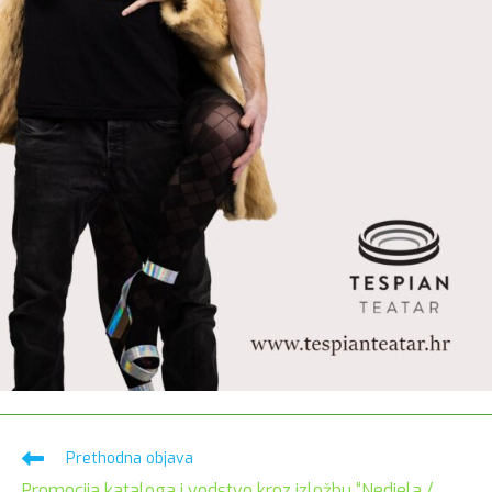
Pročitaj
Prethodna objava
više
Promocija kataloga i vodstvo kroz izložbu “Nedjela /