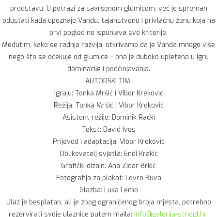
predstavu. U potrazi za savršenom glumicom, već je spreman
odustati kada upoznaje Vandu, tajanstvenu i privlačnu ženu koja na
prvi pogled ne ispunjava sve kriterije.
Međutim, kako se radnja razvija, otkrivamo da je Vanda mnogo više
nego što se očekuje od glumice – ona je duboko upletena u igru
dominacije i podčinjavanja.
AUTORSKI TIM:
Igraju: Tonka Mršić i Vibor Kreković
Režija: Tonka Mršić i Vibor Kreković
Asistent režije: Dominik Rački
Tekst: David Ives
Prijevod i adaptacija: Vibor Kreković
Oblikovatelj svjetla: Endi Krakić
Grafički dizajn: Ana Zidar Brkić
Fotografija za plakat: Lovro Buva
Glazba: Luka Lemo
Ulaz je besplatan, ali je zbog ograničenog broja mjesta, potrebno
rezervirati svoje ulaznice putem maila:
info@galerija-striegl.hr