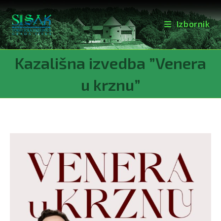
Izbornik
Preskoči
Kazališna izvedba ”Venera
na
sadržaj
u krznu”