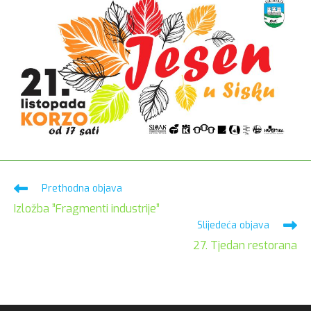
Pročitaj
Prethodna objava
više
Izložba ”Fragmenti industrije”
članaka
Slijedeća objava
27. Tjedan restorana