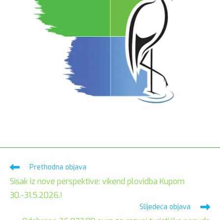
Pročitaj
Prethodna objava
više
Sisak iz nove perspektive: vikend plovidba Kupom
članaka
30.-31.5.2026.!
Slijedeća objava