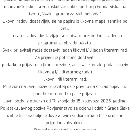
osnovnoškolske i srednjoškolske dobi s područja Grada Siska, na
temu „Sisak – grad hrvatskih pobjeda“.
Likovni radovi dostavljaju se na papiru iz likovne mape, tehnika po
želji.
Literarni radovi dostavljaju se ispisani, prethodno izrađeni u
programu za obradu teksta.
Svaki prijavitelj može dostaviti jedan likovni i/ili jedan literarni rad.
Za prijavu je potrebno dostaviti:
podatke o prijavitelju (ime i prezime, adresa i kontakt podaci, naziv
likovnog i/ili literarnog rada)
likovni i/ili literarni rad.
Prijavom na Javni poziv prijavitelj daje privolu da se rad objavi, uz
podatke o tome tko ga je prijavio.
Javni poziv je otvoren od 17. srpnja do 15. kolovoza 2025. godine.
Po isteku Javnog poziva Povjerenstvo za ocjenu i odabir Grada Siska
izabrati će najbolje radove a svim sudionicima biti će uručene
prigodne zahvalnice.