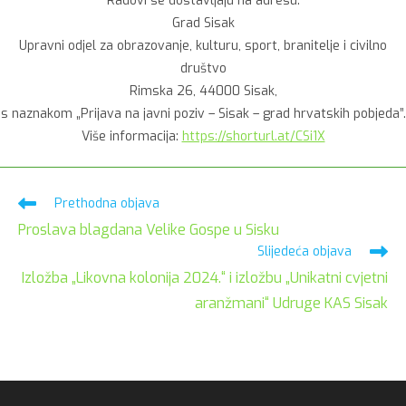
Radovi se dostavljaju na adresu:
Grad Sisak
Upravni odjel za obrazovanje, kulturu, sport, branitelje i civilno
društvo
Rimska 26, 44000 Sisak,
s naznakom „Prijava na javni poziv – Sisak – grad hrvatskih pobjeda”.
Više informacija:
https://shorturl.at/CSi1X
Pročitaj
Prethodna objava
više
Proslava blagdana Velike Gospe u Sisku
članaka
Slijedeća objava
Izložba „Likovna kolonija 2024.“ i izložbu „Unikatni cvjetni
aranžmani“ Udruge KAS Sisak