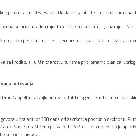
kog prometa, a neizvjesno je i kada će ga biti, te da se mjerama nas
grožena su brojna radna mjesta koja ćemo, nadam se, i uz mjere Vlade 
ojih je oko pet tisuća, a rasterećeni su i privatni iznajmljivači za pr
 za kredite, a i u Ministarstvu turizma pripremamo plan za ‘ubrizgat
zirana putovanja
rizmu Cappeli je izdvojio onu za putničke agencije, odnosno oko ras
govora u trajanju od 180 dana od završetka posebnih okolnosti. Putni
uranja, čime su zaštićena prava potrošača, tj. ako netko tko je uplat
bjasnio je ministar.