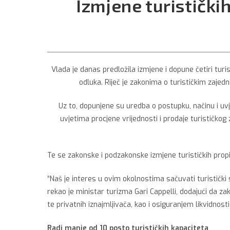
Izmjene turistički
Vlada je danas predložila izmjene i dopune četiri tur
odluka. Riječ je zakonima o turističkim zajedn
Uz to, dopunjene su uredba o postupku, načinu i uv
uvjetima procjene vrijednosti i prodaje turističko
Te se zakonske i podzakonske izmjene turističkih pro
“Naš je interes u ovim okolnostima sačuvati turistički se
rekao je ministar turizma Gari Cappelli, dodajući da z
te privatnih iznajmljivača, kao i osiguranjem likvidnosti 
Radi manje od 10 posto turističkih kapaciteta