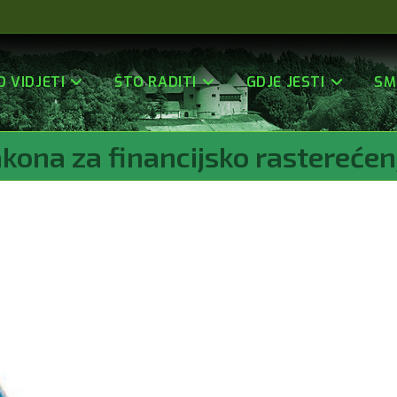
O VIDJETI
ŠTO RADITI
GDJE JESTI
SM
akona za financijsko rasterećen