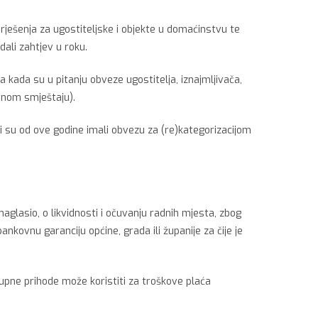
ješenja za ugostiteljske i objekte u domaćinstvu te
dali zahtjev u roku.
 kada su u pitanju obveze ugostitelja, iznajmljivača,
atnom smještaju).
oji su od ove godine imali obvezu za (re)kategorizacijom
glasio, o likvidnosti i očuvanju radnih mjesta, zbog
nkovnu garanciju općine, grada ili županije za čije je
upne prihode može koristiti za troškove plaća