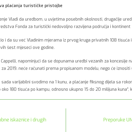
va plaćanja turističke pristojbe
nje Vladi da uredbom, u uvjetima posebnih okolnosti, drugačije uredi 
dstva Fonda za turistički nedovoljno razvijena područja i kontinent 
etio i da su već Vladinim mjerama iz prvog kruga privatnih 108 tisuća 
prvih šest mjeseci ove godine.
 je Cappelli, napominjući da se dopunama uredbi vezanih za koncesije
te za 2019. neće računati prema propisanom modelu, nego će iznositi 
emu sada varijabilni svodimo na 1 kunu, a plaćanje fiksnog dijela sa r
mo oko 180 tisuća po kampu, odnosno ukupno 15 do 20 milijuna kuna”, ka
bne iskaznice i drugih
Preporuke UN