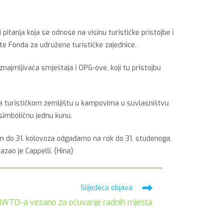
pitanja koja se odnose na visinu turističke pristojbe i
te Fonda za udružene turističke zajednice.
iznajmljivača smještaja i OPG-ove, koji tu pristojbu
 na turističkom zemljištu u kampovima u suvlasništvu
simboličnu jednu kunu.
okom do 31. kolovoza odgađamo na rok do 31. studenoga,
zao je Cappelli. (Hina)
Slijedeća objava
WTO-a vezano za očuvanje radnih mjesta