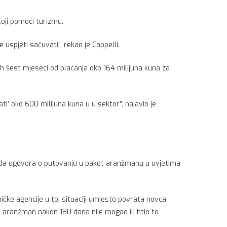
toji pomoći turizmu.
uspjeti sačuvati”, rekao je Cappelli.
vih šest mjeseci od plaćanja oko 164 milijuna kuna za
i’ oko 600 milijuna kuna u u sektor”, najavio je
kida ugovora o putovanju u paket aranžmanu u uvjetima
čke agencije u toj situaciji umjesto povrata novca
io aranžman nakon 180 dana nije mogao ili htio to