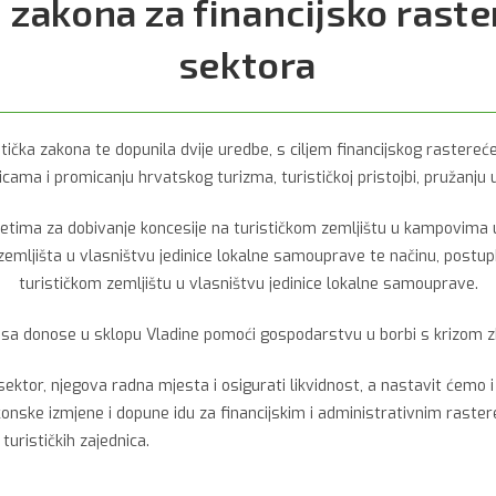
h zakona za financijsko raste
sektora
istička zakona te dopunila dvije uredbe, s ciljem financijskog rastere
icama i promicanju hrvatskog turizma, turističkoj pristojbi, pružanju u
jetima za dobivanje koncesije na turističkom zemljištu u kampovima u
g zemljišta u vlasništvu jedinice lokalne samouprave te načinu, postu
turističkom zemljištu u vlasništvu jedinice lokalne samouprave.
pisa donose u sklopu Vladine pomoći gospodarstvu u borbi s krizom 
ktor, njegova radna mjesta i osigurati likvidnost, a nastavit ćemo i pra
akonske izmjene i dopune idu za financijskim i administrativnim raste
turističkih zajednica.