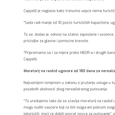
Cappelli je naglasio kako trenutno uopće nema turistič
“Sada radi manje od 10 posto turističkih kapaciteta, u
To se, dodao je, odnosi na stalno zaposlene i sezonce, k
pristojbe za glavne i pomoćne krevete.
“Pripremamo se i za mjere preko HBOR-a i drugih banaka
Cappelli.
Moratorij na raskid ugovora od 180 dana za nereali
Najvažnijom izmjenom u zakonu o pružanju usluga u tu
posebnih okolnosti zbog nerealiziranog putovanja.
“To uređujemo tako da se stavlja moratorij na raskid u
mogu nuditi vaučere koji će biti osigurani policom osig
iskoristiti, moći će dobiti povrat novca za putovanje”, o