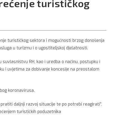
rećenje turističkog
ćenje turističkog sektora i mogućnosti brzog donošenja
sluga u turizmu i o ugostiteljskoj djelatnosti.
 suvlasništvu RH, kao i uredba o načinu, postupku i
pku i uvjetima za dobivanje koncesije na preostalom
zbog koronavirusa.
titi daljnji razvoj situacije te po potrebi reagirati”,
rećenjem turističkih poduzetnika