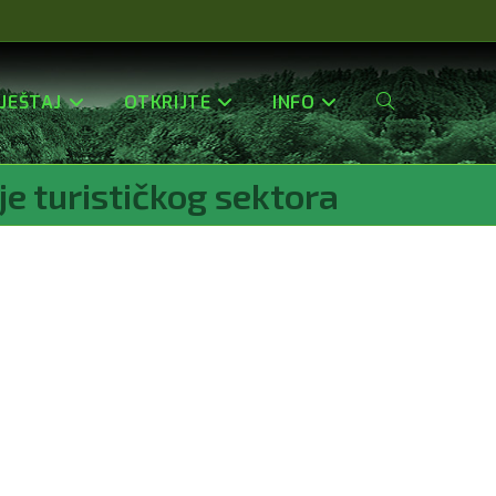
JEŠTAJ
OTKRIJTE
INFO
Uključi/isključi
je turističkog sektora
Pretragu
Web-
Stranice