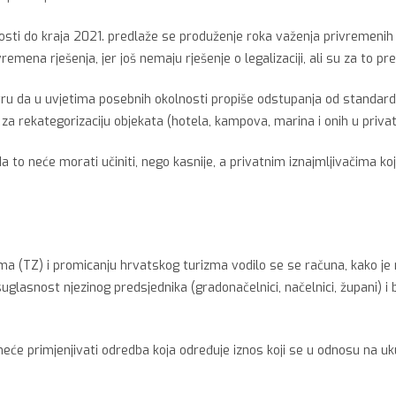
sti do kraja 2021. predlaže se produženje roka važenja privremenih r
emena rješenja, jer još nemaju rješenje o legalizaciji, ali su za to pre
tru da u uvjetima posebnih okolnosti propiše odstupanja od standarda
vi za rekategorizaciju objekata (hotela, kampova, marina i onih u priv
ada to neće morati učiniti, nego kasnije, a privatnim iznajmljivačima k
 (TZ) i promicanju hrvatskog turizma vodilo se se računa, kako je na
asnost njezinog predsjednika (gradonačelnici, načelnici, župani) i ba
eće primjenjivati odredba koja određuje iznos koji se u odnosu na uk