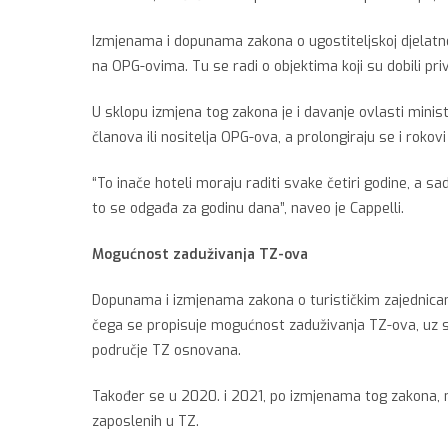
Izmjenama i dopunama zakona o ugostiteljskoj djelatno
na OPG-ovima. Tu se radi o objektima koji su dobili privr
U sklopu izmjena tog zakona je i davanje ovlasti minis
članova ili nositelja OPG-ova, a prolongiraju se i roko
“To inače hoteli moraju raditi svake četiri godine, a s
to se odgađa za godinu dana”, naveo je Cappelli.
Mogućnost zaduživanja TZ-ova
Dopunama i izmjenama zakona o turističkim zajednicama
čega se propisuje mogućnost zaduživanja TZ-ova, uz sugl
područje TZ osnovana.
Također se u 2020. i 2021, po izmjenama tog zakona, n
zaposlenih u TZ.