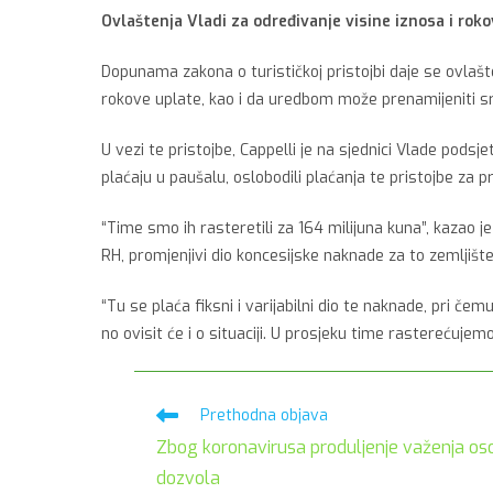
Ovlaštenja Vladi za određivanje visine iznosa i roko
Dopunama zakona o turističkoj pristojbi daje se ovlašte
rokove uplate, kao i da uredbom može prenamijeniti sre
U vezi te pristojbe, Cappelli je na sjednici Vlade podsj
plaćaju u paušalu, oslobodili plaćanja te pristojbe za 
“Time smo ih rasteretili za 164 milijuna kuna”, kazao
RH, promjenjivi dio koncesijske naknade za to zemljiš
“Tu se plaća fiksni i varijabilni dio te naknade, pri č
no ovisit će i o situaciji. U prosjeku time rasterećuje
Pročitaj
Prethodna objava
više
Zbog koronavirusa produljenje važenja oso
članaka
dozvola