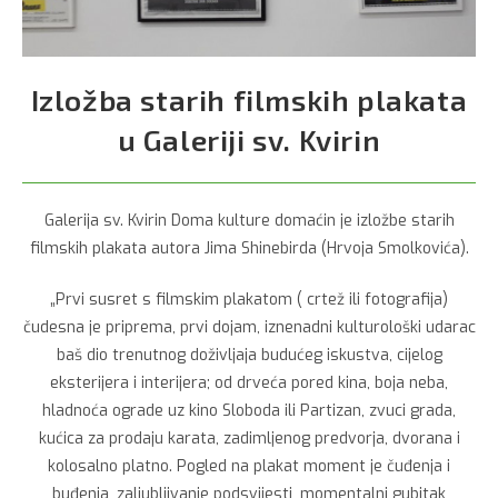
Izložba starih filmskih plakata
u Galeriji sv. Kvirin
Galerija sv. Kvirin Doma kulture domaćin je izložbe starih
filmskih plakata autora Jima Shinebirda (Hrvoja Smolkovića).
„Prvi susret s filmskim plakatom ( crtež ili fotografija)
čudesna je priprema, prvi dojam, iznenadni kulturološki udarac
baš dio trenutnog doživljaja budućeg iskustva, cijelog
eksterijera i interijera; od drveća pored kina, boja neba,
hladnoća ograde uz kino Sloboda ili Partizan, zvuci grada,
kućica za prodaju karata, zadimljenog predvorja, dvorana i
kolosalno platno. Pogled na plakat moment je čuđenja i
buđenja, zaljubljivanje podsvijesti, momentalni gubitak