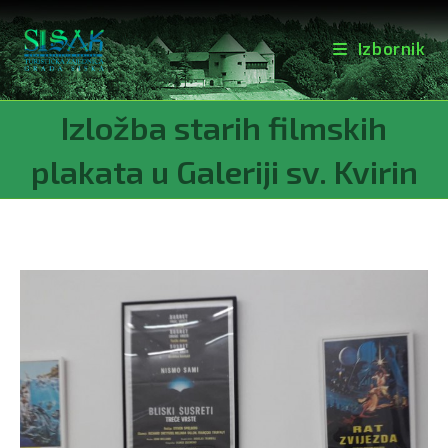
Izbornik
Preskoči
Izložba starih filmskih
na
sadržaj
plakata u Galeriji sv. Kvirin