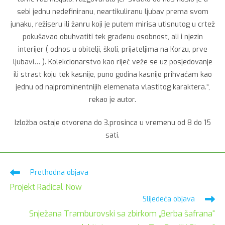
sebi jednu nedefiniranu, neartikuliranu ljubav prema svom
junaku, režiseru ili žanru koji je putem mirisa utisnutog u crtež
pokušavao obuhvatiti tek građenu osobnost, ali i njezin
interijer ( odnos u obitelji, školi, prijateljima na Korzu, prve
ljubavi… ). Kolekcionarstvo kao riječ veže se uz posjedovanje
ili strast koju tek kasnije, puno godina kasnije prihvaćam kao
jednu od najprominentnijih elemenata vlastitog karaktera.“,
rekao je autor.
Izložba ostaje otvorena do 3.prosinca
u vremenu od 8 do 15
sati.
Pročitaj
Prethodna objava
više
Projekt Radical Now
članaka
Slijedeća objava
Snježana Tramburovski sa zbirkom „Berba šafrana“