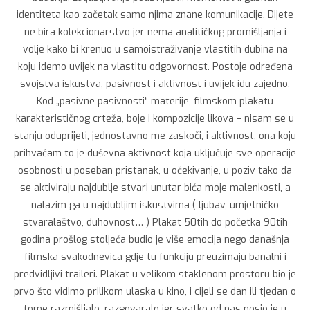
identiteta kao začetak samo njima znane komunikacije. Dijete
ne bira kolekcionarstvo jer nema analitičkog promišljanja i
volje kako bi krenuo u samoistraživanje vlastitih dubina na
koju idemo uvijek na vlastitu odgovornost. Postoje određena
svojstva iskustva, pasivnost i aktivnost i uvijek idu zajedno.
Kod „pasivne pasivnosti“ materije, filmskom plakatu
karakterističnog crteža, boje i kompozicije likova – nisam se u
stanju oduprijeti, jednostavno me zaskoči, i aktivnost, ona koju
prihvaćam to je duševna aktivnost koja uključuje sve operacije
osobnosti u poseban pristanak, u očekivanje, u poziv tako da
se aktiviraju najdublje stvari unutar bića moje malenkosti, a
nalazim ga u najdubljim iskustvima ( ljubav, umjetničko
stvaralaštvo, duhovnost… ) Plakat 50tih do početka 90tih
godina prošlog stoljeća budio je više emocija nego današnja
filmska svakodnevica gdje tu funkciju preuzimaju banalni i
predvidljivi traileri. Plakat u velikom staklenom prostoru bio je
prvo što vidimo prilikom ulaska u kino, i cijeli se dan ili tjedan o
tome razmišljalo, razgovaralo jer svatko od nas nosio je u