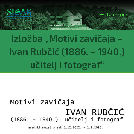
Izbornik
Preskoči
Izložba „Motivi zavičaja –
na
sadržaj
Ivan Rubčić (1886. – 1940.)
učitelj i fotograf“