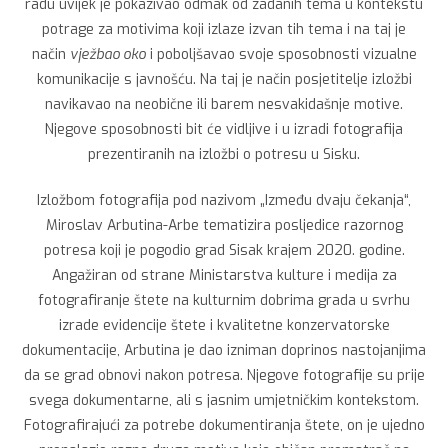
radu uvijek je pokazivao odmak od zadanih tema u kontekstu
potrage za motivima koji izlaze izvan tih tema i na taj je
način
vježbao oko
i poboljšavao svoje sposobnosti vizualne
komunikacije s javnošću. Na taj je način posjetitelje izložbi
navikavao na neobične ili barem nesvakidašnje motive.
Njegove sposobnosti bit će vidljive i u izradi fotografija
prezentiranih na izložbi o potresu u Sisku.
Izložbom fotografija pod nazivom „Između dvaju čekanja“,
Miroslav Arbutina-Arbe tematizira posljedice razornog
potresa koji je pogodio grad Sisak krajem 2020. godine.
Angažiran od strane Ministarstva kulture i medija za
fotografiranje štete na kulturnim dobrima grada u svrhu
izrade evidencije štete i kvalitetne konzervatorske
dokumentacije, Arbutina je dao izniman doprinos nastojanjima
da se grad obnovi nakon potresa. Njegove fotografije su prije
svega dokumentarne, ali s jasnim umjetničkim kontekstom.
Fotografirajući za potrebe dokumentiranja štete, on je ujedno