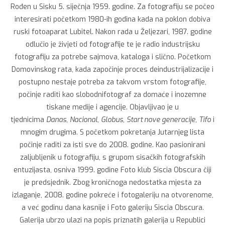
Rođen u Sisku 5. siječnja 1959. godine. Za fotografiju se počeo
interesirati početkom 1980-ih godina kada na poklon dobiva
ruski fotoaparat Lubitel. Nakon rada u Željezari, 1987. godine
odlučio je živjeti od fotografije te je radio industrijsku
fotografiju za potrebe sajmova, kataloga i slično. Početkom
Domovinskog rata, kada započinje proces deindustrijalizacije i
postupno nestaje potreba za takvom vrstom fotografije,
počinje raditi kao slobodnifotograf za domaće i inozemne
tiskane medije i agencije. Objavljivao je u
tjednicima
Danas
,
Nacional
,
Globus
,
Start nove generacije
,
Tifo
i
mnogim drugima. S početkom pokretanja Jutarnjeg lista
počinje raditi za isti sve do 2008. godine. Kao pasionirani
zaljubljenik u fotografiju, s grupom sisačkih fotografskih
entuzijasta, osniva 1999. godine Foto klub Siscia Obscura čiji
je predsjednik. Zbog kroničnoga nedostatka mjesta za
izlaganje, 2008. godine pokreće i fotogaleriju na otvorenome,
a već godinu dana kasnije i Foto galeriju Siscia Obscura.
Galerija ubrzo ulazi na popis priznatih galerija u Republici