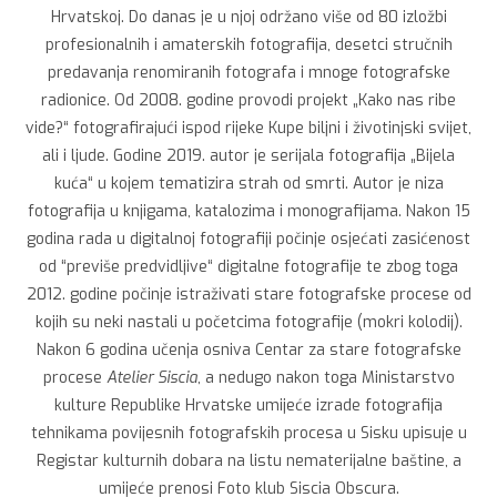
Hrvatskoj. Do danas je u njoj održano više od 80 izložbi
profesionalnih i amaterskih fotografija, desetci stručnih
predavanja renomiranih fotografa i mnoge fotografske
radionice. Od 2008. godine provodi projekt „Kako nas ribe
vide?“ fotografirajući ispod rijeke Kupe biljni i životinjski svijet,
ali i ljude. Godine 2019. autor je serijala fotografija „Bijela
kuća“ u kojem tematizira strah od smrti. Autor je niza
fotografija u knjigama, katalozima i monografijama. Nakon 15
godina rada u digitalnoj fotografiji počinje osjećati zasićenost
od “previše predvidljive“ digitalne fotografije te zbog toga
2012. godine počinje istraživati stare fotografske procese od
kojih su neki nastali u početcima fotografije (mokri kolodij).
Nakon 6 godina učenja osniva Centar za stare fotografske
procese
Atelier Siscia
, a nedugo nakon toga Ministarstvo
kulture Republike Hrvatske umijeće izrade fotografija
tehnikama povijesnih fotografskih procesa u Sisku upisuje u
Registar kulturnih dobara na listu nematerijalne baštine, a
umijeće prenosi Foto klub Siscia Obscura.