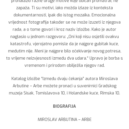
pronalazio razne druge motive koje običan promatrač ne
zapaža. Ti su motivi, iako možda izlaze iz konteksta
dokumentarnosti, ipak dio istog mozaika. Emocionalna
vrijednost fotografija također se ne može izuzeti iz njegova
rada, a o tome govori i kroz naziv izložbe. Kako je autor
naglasio u jednom razgovoru: „Oni koji nisu osjetili ovakvu
katastrofu, vjerojatno pomisle da je najgore gubitak kuće,
međutim nije. Meni je najgore bilo očekivanje novog potresa,
to vrijeme neizvjesnosti između dva udara.“ Upravo je borba s
vremenom i prirodom obilježila njegov rad.
Katalog izložbe “Između dvaju čekanja” autora Miroslava
Arbutine – Arbe možete pronaći u suvenirnici Gradskog
muzeja Sisak, Tomislavova 10, i Holandske kuće, Rimska 10.
BIOGRAFIJA
MIROSLAV ARBUTINA – ARBE