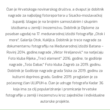
Član je Hrvatskoga novinarskog društva, a dvaput je dobitnik
nagrade za najboljeg fotoreportera u Sisačko-moslavačkoj
županiji. Izlagao je na brojnim samostalnim i skupnim
izložbama u zemlji i inozemstvu. Dobitnik je Diplome za
poseban ugođaj na 17. međunarodnoj izložbi fotografije „Otok i
more“, Galerija Otok, Kukljica. Dobitnik je treće nagrade za
dokumentarnu fotografiju na Međunarodnoj izložbi Batana –
Rovinj 2014. godine,nagrade „Viktor Hreljanović“ na natječaju
Foto kluba Rijeka „Treći element“ 2016. godine, te godišnje
nagrade „Tošo Dabac“ Foto kluba Zagreb za 2019. godinu.
Dobitnik je Godišnje nagrade grada Siska za 2019. godinu za
kulturni doprinos gradu. Godine 2019. proglašen je za
počasnog član ULUPUH-a. Član je udruge fotografa Kadar 36
koja ima za cilj populariziranje i promicanje hrvatske
fotografije u zemlji i inozemstvu kroz zajedničke i individualne
autorske projekte.