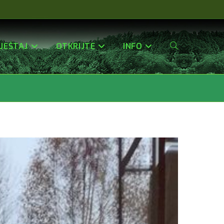
JEŠTAJ
OTKRIJTE
INFO
Uključi/isključi
Pretragu
Web-
Stranice