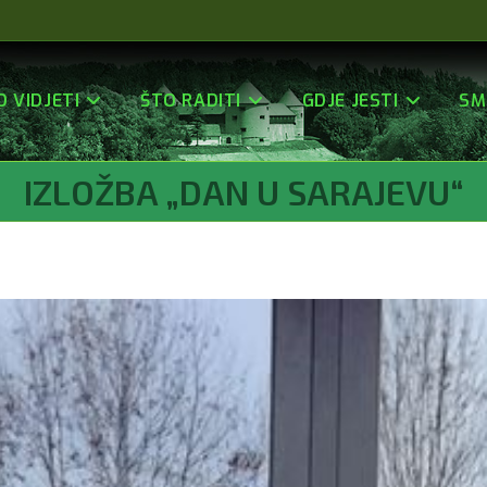
O VIDJETI
ŠTO RADITI
GDJE JESTI
SM
IZLOŽBA „DAN U SARAJEVU“