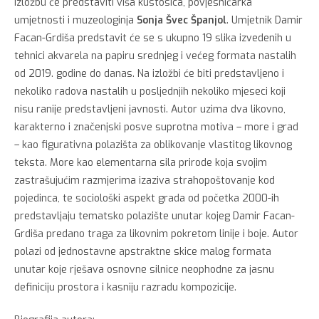
Izložbu će predstaviti viša kustosica, povjesničarka
umjetnosti i muzeologinja
Sonja Švec Španjol
. Umjetnik Damir
Facan-Grdiša predstavit će se s ukupno 19 slika izvedenih u
tehnici akvarela na papiru srednjeg i većeg formata nastalih
od 2019. godine do danas. Na izložbi će biti predstavljeno i
nekoliko radova nastalih u posljednjih nekoliko mjeseci koji
nisu ranije predstavljeni javnosti. Autor uzima dva likovno,
karakterno i značenjski posve suprotna motiva – more i grad
– kao figurativna polazišta za oblikovanje vlastitog likovnog
teksta. More kao elementarna sila prirode koja svojim
zastrašujućim razmjerima izaziva strahopoštovanje kod
pojedinca, te sociološki aspekt grada od početka 2000-ih
predstavljaju tematsko polazište unutar kojeg Damir Facan-
Grdiša predano traga za likovnim pokretom linije i boje. Autor
polazi od jednostavne apstraktne skice malog formata
unutar koje rješava osnovne silnice neophodne za jasnu
definiciju prostora i kasniju razradu kompozicije.