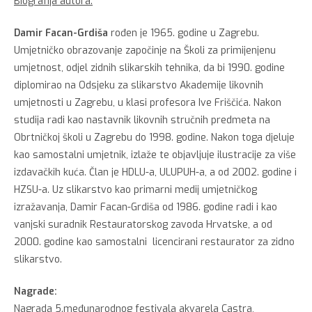
Biografija autora:
Damir Facan-Grdiša
rođen je 1965. godine u Zagrebu.
Umjetničko obrazovanje započinje na Školi za primijenjenu
umjetnost, odjel zidnih slikarskih tehnika, da bi 1990. godine
diplomirao na Odsjeku za slikarstvo Akademije likovnih
umjetnosti u Zagrebu, u klasi profesora Ive Friščića. Nakon
studija radi kao nastavnik likovnih stručnih predmeta na
Obrtničkoj školi u Zagrebu do 1998. godine. Nakon toga djeluje
kao samostalni umjetnik, izlaže te objavljuje ilustracije za više
izdavačkih kuća. Član je HDLU-a, ULUPUH-a, a od 2002. godine i
HZSU-a. Uz slikarstvo kao primarni medij umjetničkog
izražavanja, Damir Facan-Grdiša od 1986. godine radi i kao
vanjski suradnik Restauratorskog zavoda Hrvatske, a od
2000. godine kao samostalni licencirani restaurator za zidno
slikarstvo.
Nagrade:
Nagrada 5.međunarodnog festivala akvarela Castra,