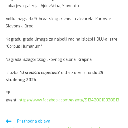
Lokarjeva galerija, Ajdovščina, Slovenija
Velika nagrada 9. hrvatskog triennala akvarela, Karlovac,
Slavonski Brod
Nagradu grada Umaga za najbolji rad na izložbi HDLU-a Istre
“Corpus Humanum”
Nagrada 8.zagorskog likovnog salona, Krapina
Izložba
“U središtu napetosti”
ostaje otvorena
do 29.
studenog 2024.
FB
event:
https://www.facebook.com/events/913420616838813
Pročitaj
Prethodna objava
više