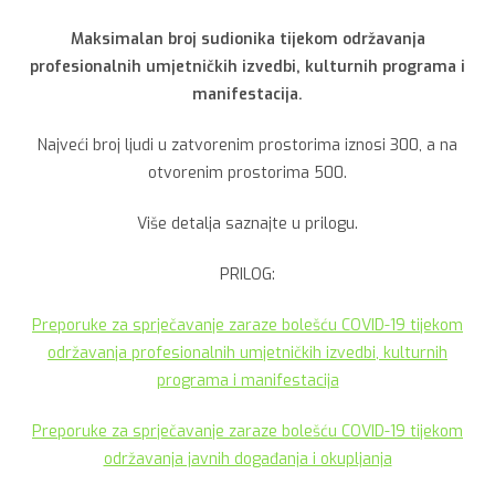
Maksimalan broj sudionika tijekom održavanja
profesionalnih umjetničkih izvedbi, kulturnih programa i
manifestacija.
Najveći broj ljudi u zatvorenim prostorima iznosi 300, a na
otvorenim prostorima 500.
Više detalja saznajte u prilogu.
PRILOG:
Preporuke za sprječavanje zaraze bolešću COVID-19 tijekom
održavanja profesionalnih umjetničkih izvedbi, kulturnih
programa i manifestacija
Preporuke za sprječavanje zaraze bolešću COVID-19 tijekom
održavanja javnih događanja i okupljanja