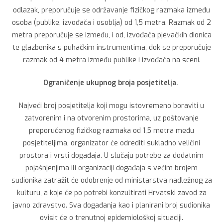
odlazak, preporučuje se održavanje fizičkog razmaka između
osoba (publike, izvođača i osoblja) od 1,5 metra. Razmak od 2
metra preporučuje se između, i od, izvođača pjevačkih dionica
te glazbenika s puhačkim instrumentima, dok se preporučuje
razmak od 4 metra između publike i izvođača na sceni.
Ograničenje ukupnog broja posjetitelja.
Najveći broj posjetitelja koji mogu istovremeno boraviti u
zatvorenim i na otvorenim prostorima, uz poštovanje
preporučenog fizičkog razmaka od 1,5 metra među
posjetiteljima, organizator će odrediti sukladno veličini
prostora i vrsti događaja. U slučaju potrebe za dodatnim
pojašnjenjima ili organizaciji događaja s većim brojem
sudionika zatražit će odobrenje od ministarstva nadležnog za
kulturu, a koje će po potrebi konzultirati Hrvatski zavod za
javno zdravstvo. Sva događanja kao i planirani broj sudionika
ovisit će o trenutnoj epidemiološkoj situaciji.