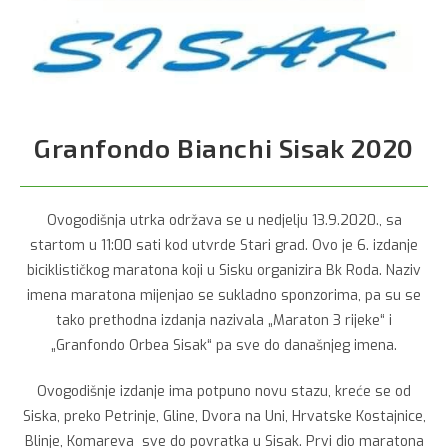
Granfondo Bianchi Sisak 2020
Ovogodišnja utrka održava se u nedjelju 13.9.2020., sa
startom u 11:00 sati kod utvrde Stari grad. Ovo je 6. izdanje
biciklističkog maratona koji u Sisku organizira Bk Roda. Naziv
imena maratona mijenjao se sukladno sponzorima, pa su se
tako prethodna izdanja nazivala „Maraton 3 rijeke“ i
„Granfondo Orbea Sisak“ pa sve do današnjeg imena.
Ovogodišnje izdanje ima potpuno novu stazu, kreće se od
Siska, preko Petrinje, Gline, Dvora na Uni, Hrvatske Kostajnice,
Blinje, Komareva sve do povratka u Sisak. Prvi dio maratona