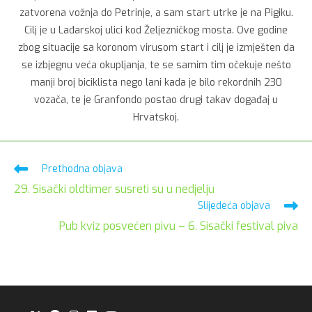
zatvorena vožnja do Petrinje, a sam start utrke je na Pigiku.
Cilj je u Lađarskoj ulici kod Željezničkog mosta. Ove godine
zbog situacije sa koronom virusom start i cilj je izmješten da
se izbjegnu veća okupljanja, te se samim tim očekuje nešto
manji broj biciklista nego lani kada je bilo rekordnih 230
vozača, te je Granfondo postao drugi takav događaj u
Hrvatskoj.
Pročitaj
Prethodna objava
više
29. Sisački oldtimer susreti su u nedjelju
članaka
Slijedeća objava
Pub kviz posvećen pivu – 6. Sisački festival piva