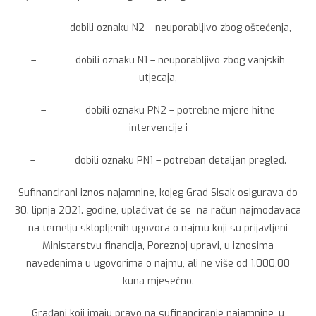
– dobili oznaku N2 – neuporabljivo zbog oštećenja,
– dobili oznaku N1 – neuporabljivo zbog vanjskih
utjecaja,
– dobili oznaku PN2 – potrebne mjere hitne
intervencije i
– dobili oznaku PN1 – potreban detaljan pregled.
Sufinancirani iznos najamnine, kojeg Grad Sisak osigurava do
30. lipnja 2021. godine, uplaćivat će se na račun najmodavaca
na temelju sklopljenih ugovora o najmu koji su prijavljeni
Ministarstvu financija, Poreznoj upravi, u iznosima
navedenima u ugovorima o najmu, ali ne više od 1.000,00
kuna mjesečno.
Građani koji imaju pravo na sufinanciranje najamnine, u