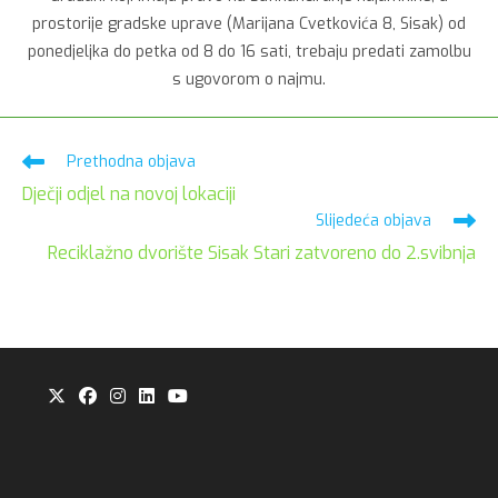
prostorije gradske uprave (Marijana Cvetkovića 8, Sisak) od
ponedjeljka do petka od 8 do 16 sati, trebaju predati zamolbu
s ugovorom o najmu.
Pročitaj
Prethodna objava
više
Dječji odjel na novoj lokaciji
članaka
Slijedeća objava
Reciklažno dvorište Sisak Stari zatvoreno do 2.svibnja