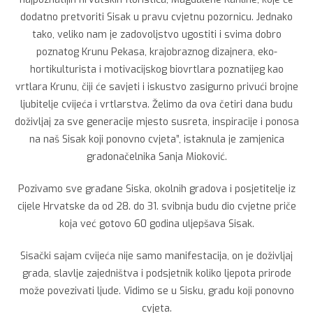
dodatno pretvoriti Sisak u pravu cvjetnu pozornicu. Jednako
tako, veliko nam je zadovoljstvo ugostiti i svima dobro
poznatog Krunu Pekasa, krajobraznog dizajnera, eko-
hortikulturista i motivacijskog biovrtlara poznatijeg kao
vrtlara Krunu, čiji će savjeti i iskustvo zasigurno privući brojne
ljubitelje cvijeća i vrtlarstva. Želimo da ova četiri dana budu
doživljaj za sve generacije mjesto susreta, inspiracije i ponosa
na naš Sisak koji ponovno cvjeta”, istaknula je zamjenica
gradonačelnika Sanja Mioković.
Pozivamo sve građane Siska, okolnih gradova i posjetitelje iz
cijele Hrvatske da od 28. do 31. svibnja budu dio cvjetne priče
koja već gotovo 60 godina uljepšava Sisak.
Sisački sajam cvijeća nije samo manifestacija, on je doživljaj
grada, slavlje zajedništva i podsjetnik koliko ljepota prirode
može povezivati ljude. Vidimo se u Sisku, gradu koji ponovno
cvjeta.