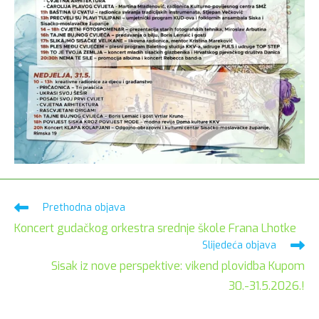
Pročitaj
Prethodna objava
više
Koncert gudačkog orkestra srednje škole Frana Lhotke
članaka
Slijedeća objava
Sisak iz nove perspektive: vikend plovidba Kupom
30.-31.5.2026.!