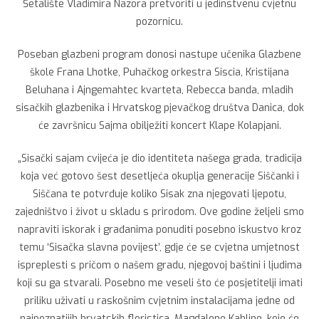
Šetalište Vladimira Nazora pretvoriti u jedinstvenu cvjetnu
pozornicu.
Poseban glazbeni program donosi nastupe učenika Glazbene
škole Frana Lhotke, Puhačkog orkestra Siscia, Kristijana
Beluhana i Ajngemahtec kvarteta, Rebecca banda, mladih
sisačkih glazbenika i Hrvatskog pjevačkog društva Danica, dok
će završnicu Sajma obilježiti koncert Klape Kolapjani.
„Sisački sajam cvijeća je dio identiteta našega grada, tradicija
koja već gotovo šest desetljeća okuplja generacije Siščanki i
Siščana te potvrđuje koliko Sisak zna njegovati ljepotu,
zajedništvo i život u skladu s prirodom. Ove godine željeli smo
napraviti iskorak i građanima ponuditi posebno iskustvo kroz
temu ‘Sisačka slavna povijest’, gdje će se cvjetna umjetnost
ispreplesti s pričom o našem gradu, njegovoj baštini i ljudima
koji su ga stvarali. Posebno me veseli što će posjetitelji imati
priliku uživati u raskošnim cvjetnim instalacijama jedne od
najpoznatijih hrvatskih floristica, Magdalene Kahline, koje će