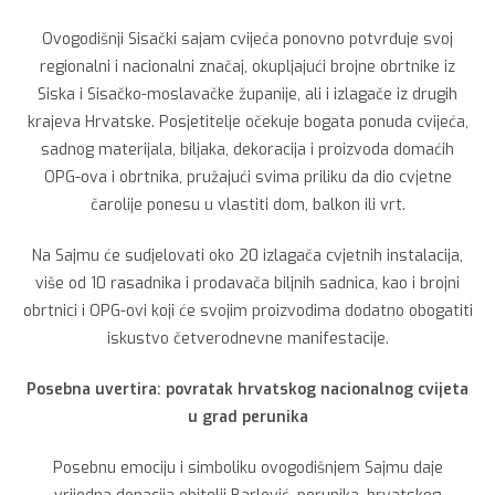
Ovogodišnji Sisački sajam cvijeća ponovno potvrđuje svoj
regionalni i nacionalni značaj, okupljajući brojne obrtnike iz
Siska i Sisačko-moslavačke županije, ali i izlagače iz drugih
krajeva Hrvatske. Posjetitelje očekuje bogata ponuda cvijeća,
sadnog materijala, biljaka, dekoracija i proizvoda domaćih
OPG-ova i obrtnika, pružajući svima priliku da dio cvjetne
čarolije ponesu u vlastiti dom, balkon ili vrt.
Na Sajmu će sudjelovati oko 20 izlagača cvjetnih instalacija,
više od 10 rasadnika i prodavača biljnih sadnica, kao i brojni
obrtnici i OPG-ovi koji će svojim proizvodima dodatno obogatiti
iskustvo četverodnevne manifestacije.
Posebna uvertira: povratak hrvatskog nacionalnog cvijeta
u grad perunika
Posebnu emociju i simboliku ovogodišnjem Sajmu daje