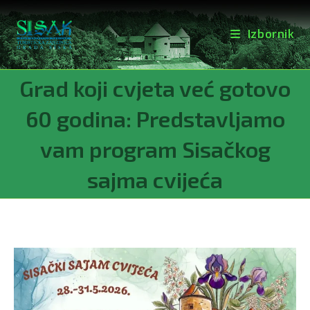
Izbornik
Preskoči
Grad koji cvjeta već gotovo
na
sadržaj
60 godina: Predstavljamo
vam program Sisačkog
sajma cvijeća