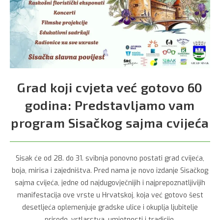
Grad koji cvjeta već gotovo 60
godina: Predstavljamo vam
program Sisačkog sajma cvijeća
Sisak će od 28. do 31. svibnja ponovno postati grad cvijeća,
boja, mirisa i zajedništva. Pred nama je novo izdanje Sisačkog
sajma cvijeća, jedne od najdugovječnijih i najprepoznatljivijih
manifestacija ove vrste u Hrvatskoj, koja već gotovo šest
desetljeća oplemenjuje gradske ulice i okuplja ljubitelje
prirode, vrtlarstva, umjetnosti i tradicije.