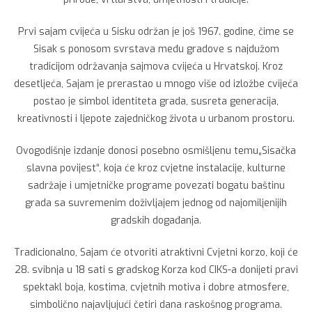
Prvi sajam cvijeća u Sisku održan je još 1967. godine, čime se
Sisak s ponosom svrstava među gradove s najdužom
tradicijom održavanja sajmova cvijeća u Hrvatskoj. Kroz
desetljeća, Sajam je prerastao u mnogo više od izložbe cvijeća
postao je simbol identiteta grada, susreta generacija,
kreativnosti i ljepote zajedničkog života u urbanom prostoru.
Ovogodišnje izdanje donosi posebno osmišljenu temu„Sisačka
slavna povijest“, koja će kroz cvjetne instalacije, kulturne
sadržaje i umjetničke programe povezati bogatu baštinu
grada sa suvremenim doživljajem jednog od najomiljenijih
gradskih događanja.
Tradicionalno, Sajam će otvoriti atraktivni Cvjetni korzo, koji će
28. svibnja u 18 sati s gradskog Korza kod CIKS-a donijeti pravi
spektakl boja, kostima, cvjetnih motiva i dobre atmosfere,
simbolično najavljujući četiri dana raskošnog programa.