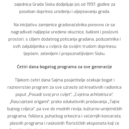
zajednica Grada Siska dodjeljuje još od 1997. godine za
poseban doprinos uređenju i uljepšavanju grada.
Na inicijativu zamjenice gradonačelnika ponovno će se
nagrađivati najljepše uređene okućnice, balkoni i poslovni
prostori, s ciljem dodatnog poticanja građana, poduzetnika i
svih zaljubljenika u cvijeće da svojim trudom doprinesu
ljepšem, zelenijem i prepoznatljivijem Sisku.
Četiri dana bogatog programa za sve generacije
Tijekom četiri dana Sajma posjetitelje očekuje bogat i
raznovrstan program za sve uzraste od kreativnih radionica
poput „Posadi svoj prvi cvijet“, „Cvjetna arhitektura“,
„Rascvjetani origami“, preko edukativnih predavanja „Tajne
bujnog cvijeća“, pa sve do modnih revija, kulturno-umjetničkih
programa, folklora, puhačkog orkestra i večernjih koncerata,
plesnih programa i raskošnih florističkih eksponata koji će