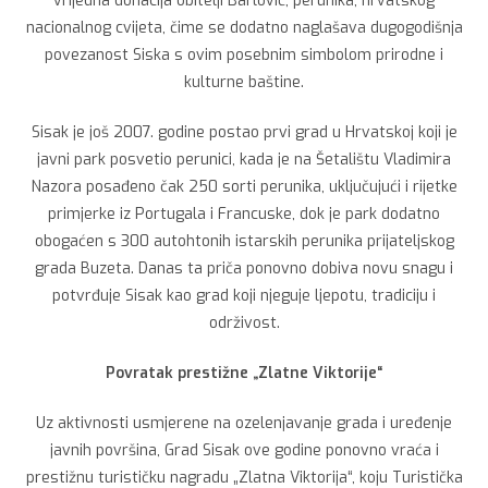
vrijedna donacija obitelji Barlović, perunika, hrvatskog
nacionalnog cvijeta, čime se dodatno naglašava dugogodišnja
povezanost Siska s ovim posebnim simbolom prirodne i
kulturne baštine.
Sisak je još 2007. godine postao prvi grad u Hrvatskoj koji je
javni park posvetio perunici, kada je na Šetalištu Vladimira
Nazora posađeno čak 250 sorti perunika, uključujući i rijetke
primjerke iz Portugala i Francuske, dok je park dodatno
obogaćen s 300 autohtonih istarskih perunika prijateljskog
grada Buzeta. Danas ta priča ponovno dobiva novu snagu i
potvrđuje Sisak kao grad koji njeguje ljepotu, tradiciju i
održivost.
Povratak prestižne „Zlatne Viktorije“
Uz aktivnosti usmjerene na ozelenjavanje grada i uređenje
javnih površina, Grad Sisak ove godine ponovno vraća i
prestižnu turističku nagradu „Zlatna Viktorija“, koju Turistička