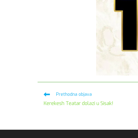
Pročitaj
Prethodna objava
više
Kerekesh Teatar dolazi u Sisak!
članaka