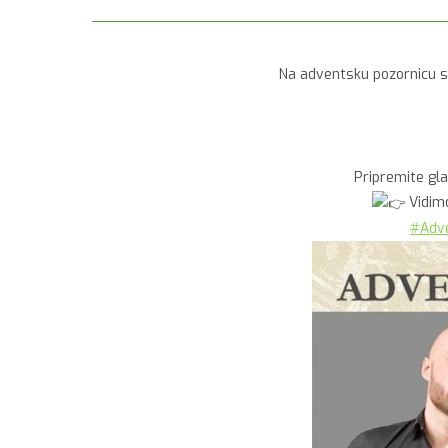
Na adventsku pozornicu st
Pripremite gla
Vidimo
#Adv