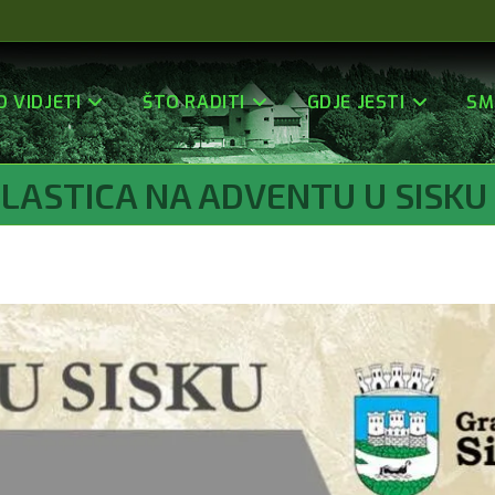
O VIDJETI
ŠTO RADITI
GDJE JESTI
SM
LASTICA NA ADVENTU U SISKU 