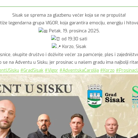
Sisak se sprema za glazbenu večer koja se ne propušta!
iže legendarna grupa VIGOR, koja garantira emociju, energiju i hitov
Petak, 19. prosinca 2025.
od 19:30 sati
Korzo, Sisak
snice, okupite društvo i doživite večer za pamćenje, ples i zajedništv
 se na Adventu u Sisku, jer prosinac u našem gradu ima najbolji rit
entUSisku
#GradSisak
#Vigor
#AdventskaČarolija
#Korzo
#Prosinac