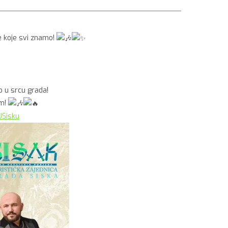
e koje svi znamo!
o u srcu grada!
am!
USisku