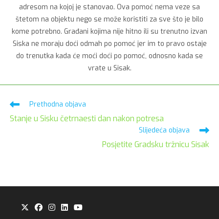
adresom na kojoj je stanovao. Ova pomoć nema veze sa
štetom na objektu nego se može koristiti za sve što je bilo
kome potrebno. Građani kojima nije hitno ili su trenutno izvan
Siska ne moraju doći odmah po pomoć jer im to pravo ostaje
do trenutka kada će moći doći po pomoć, odnosno kada se
vrate u Sisak.
Pročitaj
Prethodna objava
više
Stanje u Sisku četrnaesti dan nakon potresa
članaka
Slijedeća objava
Posjetite Gradsku tržnicu Sisak