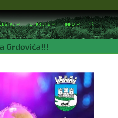
JEŠTAJ
OTKRIJTE
INFO
Uključi/isključi
 Grdovića!!!
Pretragu
Web-
Stranice