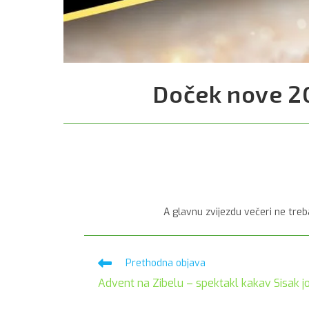
Doček nove 20
A glavnu zvijezdu večeri ne tre
Pročitaj
Prethodna objava
više
Advent na Zibelu – spektakl kakav Sisak još
članaka