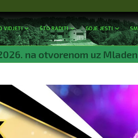
O VIDJETI
ŠTO RADITI
GDJE JESTI
SM
2026. na otvorenom uz Mladena