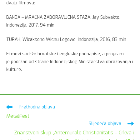
dvaju filmova:
BANDA – MRAČNA ZABORAVLJENA STAZA, Jay Subyakto,
Indonezija, 2017, 94 min
TURAH, Wicaksono Wisnu Legowo, Indonezija, 2016, 83 min
Filmovi sadrže hrvatske i engleske podnapise, a program
je podržan od strane Indonezijskog Ministarstva obrazovanja i
kulture.
Pročitaj
Prethodna objava
više
MetalFest
članaka
Slijedeća objava
Znanstveni skup „Antemurale Christianitatis – Crkva i