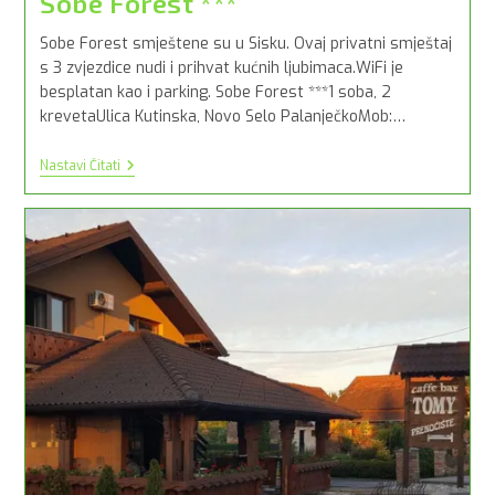
Sobe Forest ***
Sobe Forest smještene su u Sisku. Ovaj privatni smještaj
s 3 zvjezdice nudi i prihvat kućnih ljubimaca.WiFi je
besplatan kao i parking. Sobe Forest ***1 soba, 2
krevetaUlica Kutinska, Novo Selo PalanječkoMob:…
Sobe
Nastavi Čitati
Forest
***