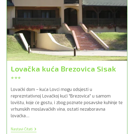
Lovačka kuća Brezovica Sisak
***
Lovački dom – kuća Lovci mogu odsjesti u
reprezntativnoj Lovačkoj kući “Brezovica” u samom
lovištu, koje će gostu, i zbog poznate posavske kuhinje te
vrhunskih moslavačkih vina, ostati nezaboravna
lovačka…
Lovačka
Nastavi Čitati
Kuća