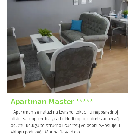
Apartman Master *****
Apartman se nalazi na izvrsnoj lokaciji u neposrednoj
blizini samog centra grada. Nudi toplo, obiteljsko ozračje,
odličnu uslugu te stručno i susretljivo osoblje.Posluje u
sklopu poduzeća Marina Nova d.o.o.…