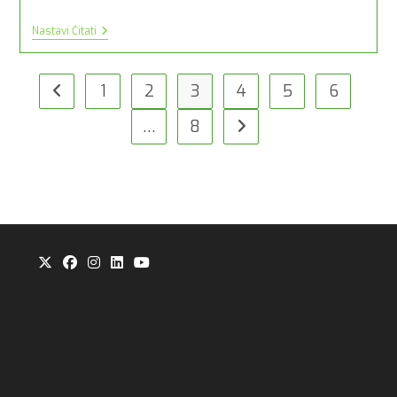
Apartman
Nastavi Čitati
Master
*****
1
2
3
4
5
6
Idi na prijašnju stranicu
…
8
Idi na slijedeću stranicu