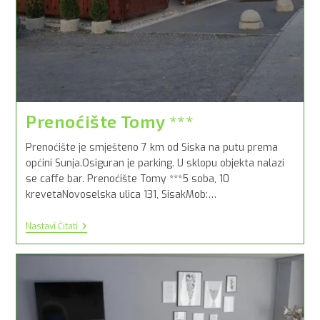
Prenoćište Tomy ***
Prenoćište je smješteno 7 km od Siska na putu prema
općini Sunja.Osiguran je parking. U sklopu objekta nalazi
se caffe bar. Prenoćište Tomy ***5 soba, 10
krevetaNovoselska ulica 131, SisakMob:…
Prenoćište
Nastavi Čitati
Tomy
***