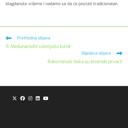
blagdansko vrijeme i nadamo se da će postati tradicionalan.
Pročitaj
Prethodna objava
više
9. Međunarodni vaterpolo turnir
članaka
Slijedeća objava
Rukometaši Siska su jesenski prvaci!