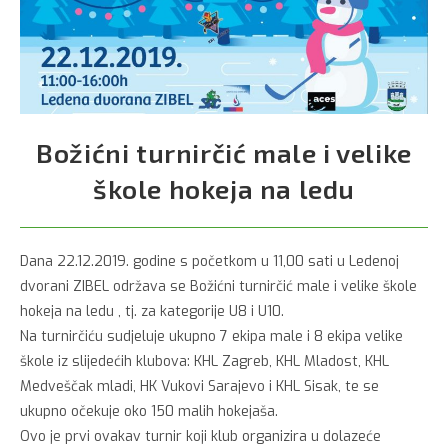
Božićni turnirčić male i velike
škole hokeja na ledu
Dana 22.12.2019. godine s početkom u 11,00 sati u Ledenoj
dvorani ZIBEL održava se Božićni turnirčić male i velike škole
hokeja na ledu , tj. za kategorije U8 i U10.
Na turnirčiću sudjeluje ukupno 7 ekipa male i 8 ekipa velike
škole iz slijedećih klubova: KHL Zagreb, KHL Mladost, KHL
Medveščak mladi, HK Vukovi Sarajevo i KHL Sisak, te se
ukupno očekuje oko 150 malih hokejaša.
Ovo je prvi ovakav turnir koji klub organizira u dolazeće