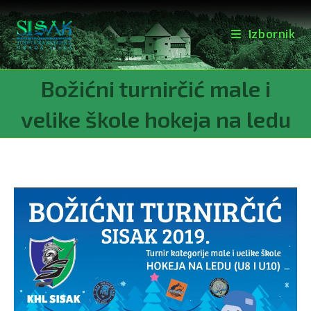
Izbornik
Preskoči
Božićni turnirčić male i
na
sadržaj
velike škole hokeja na ledu